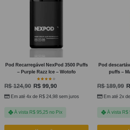
Pod Recarregável NexPod 3500 Puffs
Pod descartáv
– Purple Razz Ice – Wotofo
puffs – M
R$
124,90
R$
99,90
R$
189,99
R
Em até 4x de
R$
24,98
sem juros
Em até 2x d
À vista
R$
95,25
no Pix
À vista
R$