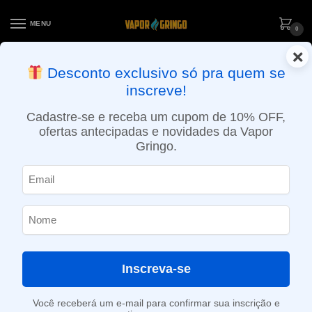
MENU
0
×
ENTREGA NO MESMO DIA EM SÃO PAULO (SEG A SEX): PEDIDOS
Desconto exclusivo só pra quem se
APROVADOS ATÉ 15:30 VIA MOTOBOY
inscreve!
Início
»
Loja
»
POD descartável
»
Até 10.000 Puffs
»
Pod descartável Naked 100 Max – 4500 puffs – Peach Mango Ice
Cadastre-se e receba um cupom de 10% OFF,
ofertas antecipadas e novidades da Vapor
Gringo.
Inscreva-se
Você receberá um e-mail para confirmar sua inscrição e