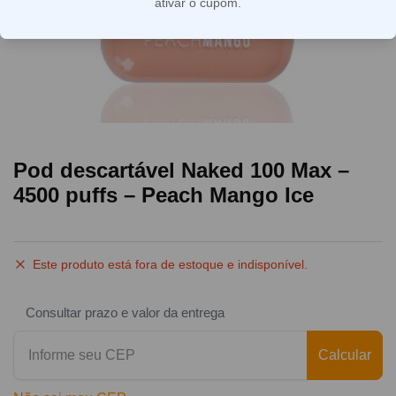
ativar o cupom.
Pod descartável Naked 100 Max –
4500 puffs – Peach Mango Ice
Este produto está fora de estoque e indisponível.
Consultar prazo e valor da entrega
Calcular