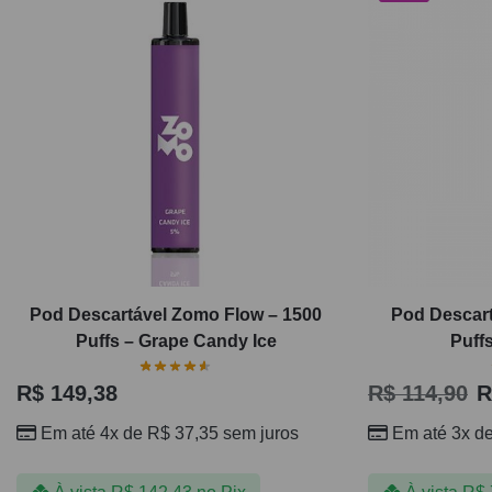
Pod Descartável Zomo Flow – 1500
Pod Descart
Puffs – Grape Candy Ice
Puff
R$
149,38
R$
114,90
R
Em até 4x de
R$
37,35
sem juros
Em até 3x d