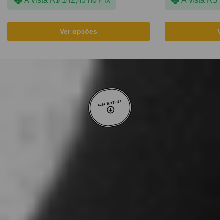
À vista
R$
142,43
no Pix
À vista
R$
Ver opções
VOLTAR AO TOPO