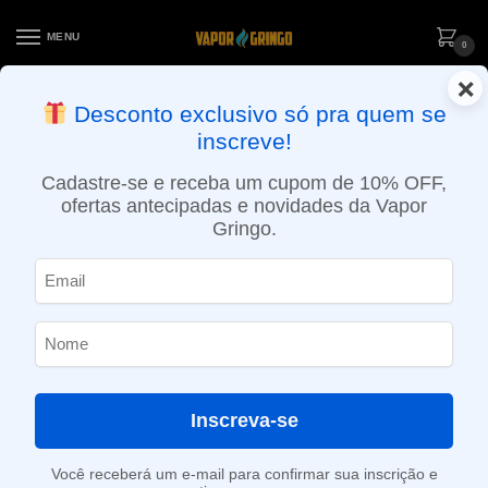
MENU
0
×
ENTREGA NO MESMO DIA EM SÃO PAULO (SEG A SEX): PEDIDOS
Desconto exclusivo só pra quem se
APROVADOS ATÉ 15:30 VIA MOTOBOY
inscreve!
Início
»
Loja
»
POD descartável
»
Até 10.000 Puffs
»
Pod Descartável Maxbar Z7 – 7000 Puffs – Wild Berry Ice
Cadastre-se e receba um cupom de 10% OFF,
ofertas antecipadas e novidades da Vapor
Gringo.
Inscreva-se
Você receberá um e-mail para confirmar sua inscrição e