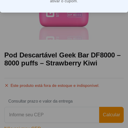
ativar o cupom.
Pod Descartável Geek Bar DF8000 –
8000 puffs – Strawberry Kiwi
Este produto está fora de estoque e indisponível.
Consultar prazo e valor da entrega
Calcular