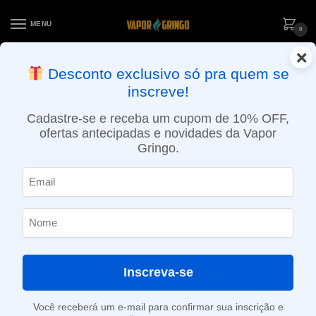
MENU
0
×
ENTREGA NO MESMO DIA EM SÃO PAULO (SEG A SEX): PEDIDOS
Desconto exclusivo só pra quem se
APROVADOS ATÉ 15:30 VIA MOTOBOY
inscreve!
Início
»
Loja
»
POD descartável
»
Até 10.000 Puffs
»
Pod Descartável Geek Bar DF8000 – 8000 puffs – Strawberry Kiwi
Cadastre-se e receba um cupom de 10% OFF,
ofertas antecipadas e novidades da Vapor
Gringo.
Inscreva-se
Você receberá um e-mail para confirmar sua inscrição e