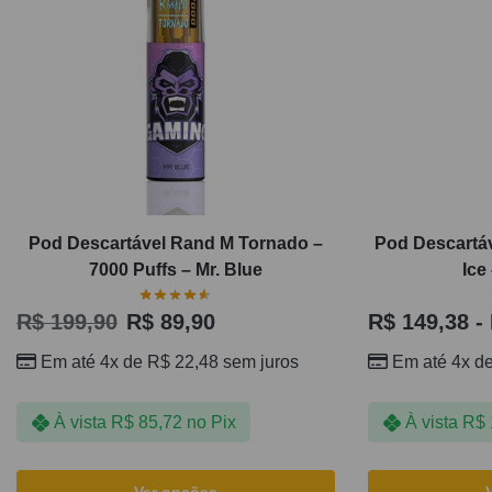
Pod Descartável Rand M Tornado –
Pod Descartá
7000 Puffs – Mr. Blue
Ice
R$
199,90
R$
89,90
R$
149,38
-
Em até 4x de
R$
22,48
sem juros
Em até 4x d
À vista
R$
85,72
no Pix
À vista
R$
Ver opções