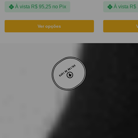
À vista
R$
95,25
no Pix
À vista
R$
Ver opções
VOLTAR AO TOPO