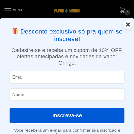
MENU
0
×
ENTREGA NO MESMO DIA EM SÃO PAULO (SEG A SEX): PEDIDOS
Desconto exclusivo só pra quem se
APROVADOS ATÉ 15:30 VIA MOTOBOY
inscreve!
Início
»
Loja
»
POD descartável
»
Até 10.000 Puffs
»
Pod Descartável Geek Bar B5000 – 5000 puffs – Sour Apple Ice
Cadastre-se e receba um cupom de 10% OFF,
ofertas antecipadas e novidades da Vapor
Gringo.
Inscreva-se
Você receberá um e-mail para confirmar sua inscrição e