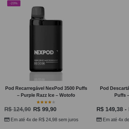
-20%
Pod Recarregável NexPod 3500 Puffs
Pod Descartá
– Purple Razz Ice – Wotofo
Puffs 
R$
124,90
R$
99,90
R$
149,38
-
Em até 4x de
R$
24,98
sem juros
Em até 4x d