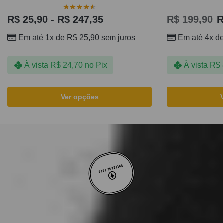
R$
25,90
-
R$
247,35
R$
199,90
R
Em até 1x de
R$
25,90
sem juros
Em até 4x d
À vista
R$
24,70
no Pix
À vista
R$
Ver opções
VOLTAR AO TOPO