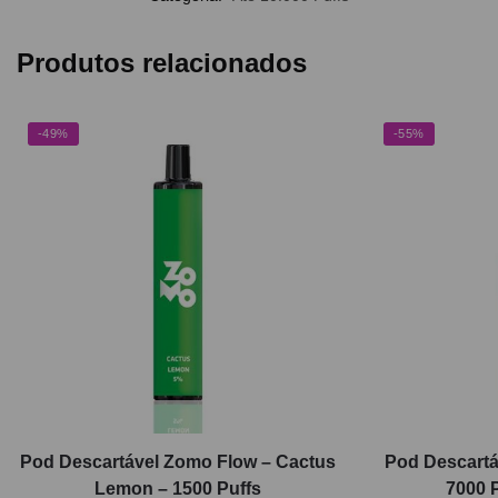
Produtos relacionados
-49%
-55%
Pod Descartável Zomo Flow – Cactus
Pod Descartá
Lemon – 1500 Puffs
7000 P