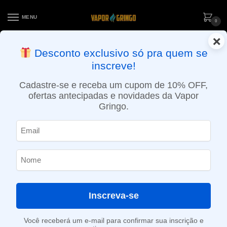
MENU
0
×
ENTREGA NO MESMO DIA EM SÃO PAULO (SEG A SEX): PEDIDOS
Desconto exclusivo só pra quem se
APROVADOS ATÉ 15:30 VIA MOTOBOY
inscreve!
Início
»
Loja
»
POD descartável
»
Até 10.000 Puffs
»
Pod descartável Elf Bar Lost Mary MO10000 – 10.000 Puffs – Strawberry Cherry Lemon
Cadastre-se e receba um cupom de 10% OFF,
ofertas antecipadas e novidades da Vapor
Gringo.
Inscreva-se
Você receberá um e-mail para confirmar sua inscrição e