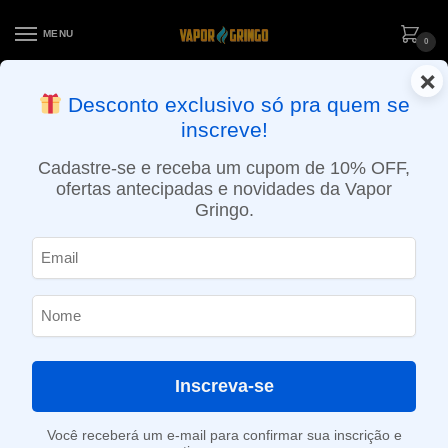
MENU
0
×
ENTREGA NO MESMO DIA EM SÃO PAULO (SEG A SEX): PEDIDOS
Desconto exclusivo só pra quem se
APROVADOS ATÉ 15:30 VIA MOTOBOY
inscreve!
Início
»
Loja
»
POD descartável
»
Até 10.000 Puffs
»
Pod descartável Elf Bar Lost Mary – 5000 Puffs – Watermelon Lemon
Cadastre-se e receba um cupom de 10% OFF,
ofertas antecipadas e novidades da Vapor
Gringo.
Inscreva-se
Você receberá um e-mail para confirmar sua inscrição e