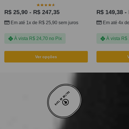
R$
25,90
-
R$
247,35
R$
149,38
-
Em até 1x de
R$
25,90
sem juros
Em até 4x d
À vista
R$
24,70
no Pix
À vista
R$
Ver opções
VOLTAR AO TOPO