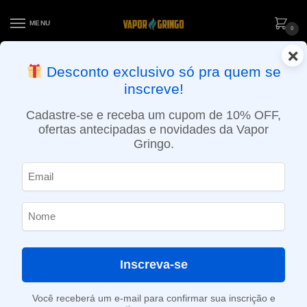
MENU
0
×
ENTREGA NO MESMO DIA EM SÃO PAULO (SEG A SEX): PEDIDOS
Desconto exclusivo só pra quem se
APROVADOS ATÉ 15:30 VIA MOTOBOY
inscreve!
Início
»
Loja
»
POD descartável
»
Até 10.000 Puffs
»
Pod descartável Elf Bar Lost Mary – 5000 Puffs – Black Mint
Cadastre-se e receba um cupom de 10% OFF,
ofertas antecipadas e novidades da Vapor
Gringo.
Inscreva-se
Você receberá um e-mail para confirmar sua inscrição e