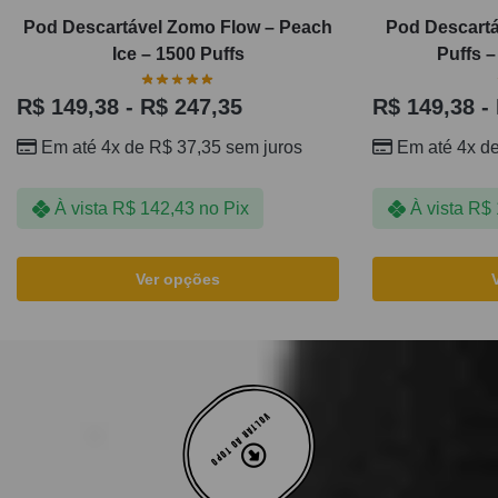
Pod Descartável Zomo Flow – Peach
Pod Descartá
Ice – 1500 Puffs
Puffs –
R$
149,38
-
R$
247,35
R$
149,38
-
Em até 4x de
R$
37,35
sem juros
Em até 4x d
À vista
R$
142,43
no Pix
À vista
R$
Ver opções
VOLTAR AO TOPO