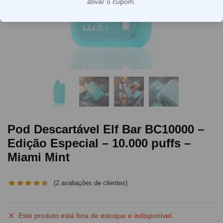
ativar o cupom.
Pod Descartável Elf Bar BC10000 –
Edição Especial – 10.000 puffs –
Miami Mint
(
2
avaliações de clientes)
Este produto está fora de estoque e indisponível.