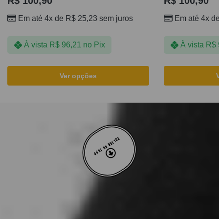
R$
100,90
R$
100,90
Em até 4x de
R$
25,23
sem juros
Em até 4x d
À vista
R$
96,21
no Pix
À vista
R$
Ver opções
VOLTAR AO TOPO