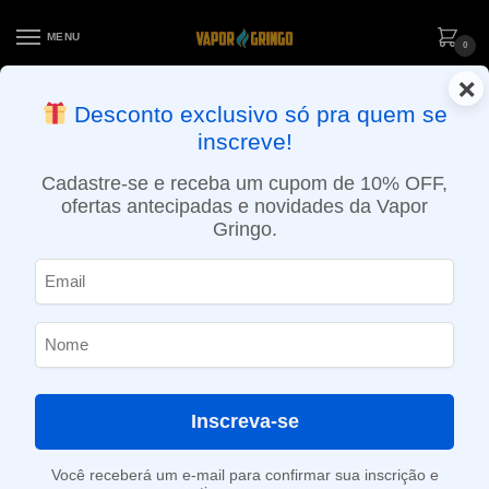
MENU
0
×
ENTREGA NO MESMO DIA EM SÃO PAULO (SEG A SEX): PEDIDOS
Desconto exclusivo só pra quem se
APROVADOS ATÉ 15:30 VIA MOTOBOY
inscreve!
Início
»
Loja
»
POD descartável
»
Até 10.000 Puffs
»
Pod Descartável Elf Bar BC10000 – Edição Especial – 10.000 puffs – Miami Mint
Cadastre-se e receba um cupom de 10% OFF,
ofertas antecipadas e novidades da Vapor
Gringo.
Inscreva-se
Você receberá um e-mail para confirmar sua inscrição e