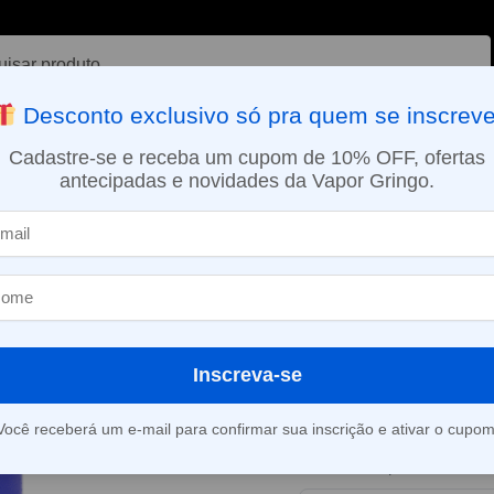
ar
Desconto exclusivo só pra quem se inscreve
VAPORIZADOR DE ERVAS
E-LIQUÍDOS
NICOTINA ORAL
Cadastre-se e receba um cupom de 10% OFF, ofertas
antecipadas e novidades da Vapor Gringo.
SMO DIA EM SÃO PAULO (SEG A SEX): PEDIDOS APROVADOS ATÉ 15:
Pod descartável Elf Bar BB – 3000 Puffs – Blue Razz Ice
»
Pod descartáve
3000 Puffs – B
Inscreva-se
Este produto está fora d
Você receberá um e-mail para confirmar sua inscrição e ativar o cupom
Consultar prazo e valor 