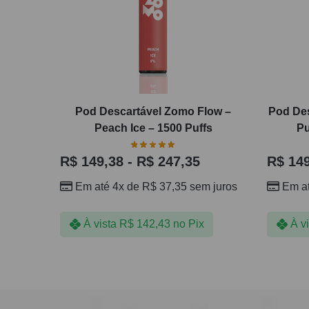
Pod Descartável Zomo Flow –
Pod Des
Peach Ice – 1500 Puffs
Pu
R$
149,38
-
R$
247,35
R$
149
Em até 4x de
R$
37,35
sem juros
Em a
À vista
R$
142,43
no Pix
À v