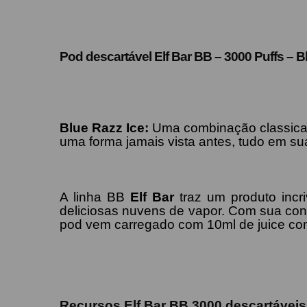
Pod descartável Elf Bar BB – 3000 Puffs –
B
Blue Razz
Ice
:
Uma combinação classica 
uma forma jamais vista antes, tudo em su
A linha BB
Elf Bar
traz um produto incr
deliciosas nuvens de vapor. Com sua cons
pod vem carregado com 10ml de juice com 
Recursos
Elf Bar BB 3000 descartáveis