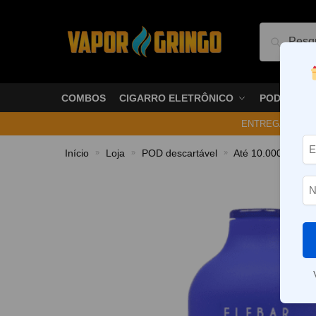
Pesquis
COMBOS
CIGARRO ELETRÔNICO
PODS
ENTREGA NO ME
Início
Loja
POD descartável
Até 10.000 Puffs
»
»
»