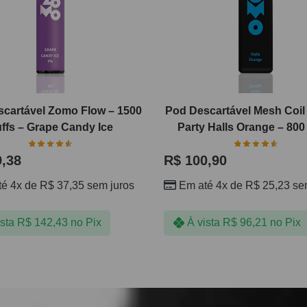
cartável Zomo Flow – 1500
Pod Descartável Mesh Coi
ffs – Grape Candy Ice
Party Halls Orange – 800
,38
R$
100,90
té 4x de
R$
37,35
sem juros
Em até 4x de
R$
25,23
sem
ista
R$
142,43
no Pix
À vista
R$
96,21
no Pix