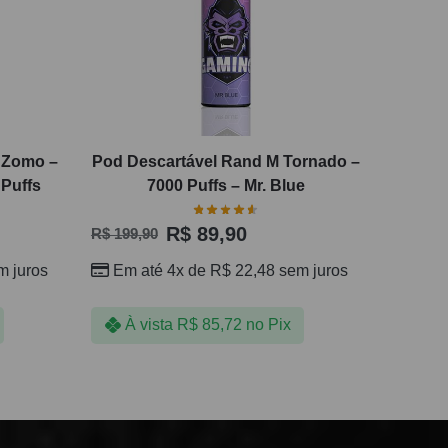
l Zomo –
Pod Descartável Rand M Tornado –
 Puffs
7000 Puffs – Mr. Blue
R$
89,90
R$
199,90
 juros
Em até 4x de
R$
22,48
sem juros
À vista
R$
85,72
no Pix