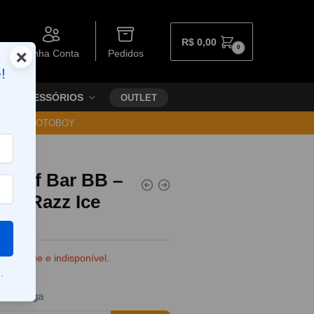
R$
0,00
0
×
Minha Conta
Pedidos
!
ACESSÓRIOS
OUTLET
30 VIA MOTOBOY
l Elf Bar BB –
lue Razz Ice
e estoque e indisponível.
.
da entrega