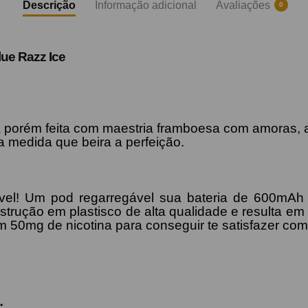
Descrição
Informação adicional
Avaliações
0
lue Razz Ice
porém feita com maestria framboesa com amoras, a c
a medida que beira a perfeição.
ivel! Um pod regarregável sua bateria de 600mAh
trução em plastisco de alta qualidade e resulta em 
50mg de nicotina para conseguir te satisfazer com
: