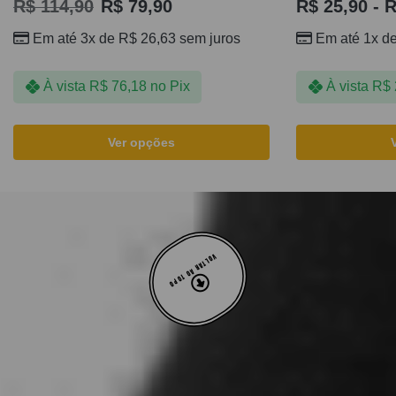
R$
114,90
R$
79,90
R$
25,90
-
R
Em até 3x de
R$
26,63
sem juros
Em até 1x d
À vista
R$
76,18
no Pix
À vista
R$
Ver opções
VOLTAR AO TOPO