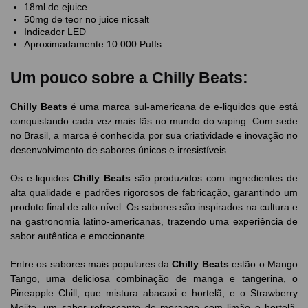
18ml de ejuice
50mg de teor no juice nicsalt
Indicador LED
Aproximadamente 10.000 Puffs
Um pouco sobre a Chilly Beats:
Chilly Beats
é uma marca sul-americana de e-liquidos que está
conquistando cada vez mais fãs no mundo do vaping. Com sede
no Brasil, a marca é conhecida por sua criatividade e inovação no
desenvolvimento de sabores únicos e irresistíveis.
Os e-liquidos
Chilly Beats
são produzidos com ingredientes de
alta qualidade e padrões rigorosos de fabricação, garantindo um
produto final de alto nível. Os sabores são inspirados na cultura e
na gastronomia latino-americanas, trazendo uma experiência de
sabor autêntica e emocionante.
Entre os sabores mais populares da
Chilly Beats
estão o Mango
Tango, uma deliciosa combinação de manga e tangerina, o
Pineapple Chill, que mistura abacaxi e hortelã, e o Strawberry
Mojito, um sabor refrescante de morango com limão e hortelã.