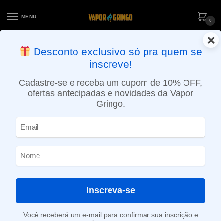
MENU
0
×
ENTREGA NO MESMO DIA EM SÃO PAULO (SEG A SEX): PEDIDOS
Desconto exclusivo só pra quem se
APROVADOS ATÉ 15:30 VIA MOTOBOY
inscreve!
Início
»
Loja
»
POD descartável
»
Até 10.000 Puffs
»
Pod Descartável Chilly Beats Replay – 10.000 Puffs – Triple Grape Ice
Cadastre-se e receba um cupom de 10% OFF,
ofertas antecipadas e novidades da Vapor
Gringo.
Inscreva-se
Você receberá um e-mail para confirmar sua inscrição e