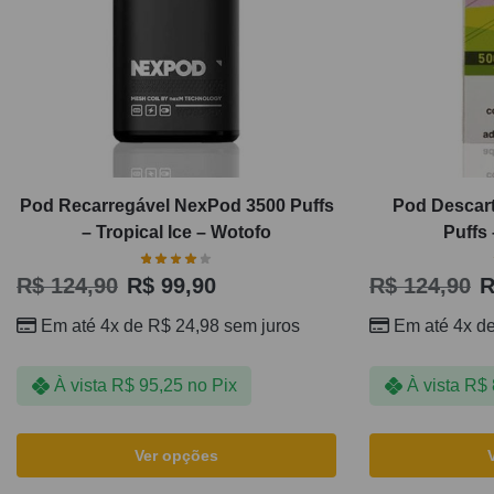
Pod Recarregável NexPod 3500 Puffs
Pod Descart
– Tropical Ice – Wotofo
Puffs 
R$
124,90
R$
99,90
R$
124,90
R
Em até 4x de
R$
24,98
sem juros
Em até 4x d
À vista
R$
95,25
no Pix
À vista
R$
Ver opções