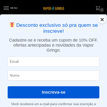
MENU
0
×
ENTREGA NO MESMO DIA EM SÃO PAULO (SEG A SEX): PEDIDOS
Desconto exclusivo só pra quem se
APROVADOS ATÉ 15:30 VIA MOTOBOY
inscreve!
Início
»
Loja
»
POD descartável
»
Até 10.000 Puffs
»
Pod descartável Cali Bars – Boxx – 4000 puffs – Frozen Mixed Berries
Cadastre-se e receba um cupom de 10% OFF,
ofertas antecipadas e novidades da Vapor
Gringo.
Inscreva-se
Você receberá um e-mail para confirmar sua inscrição e