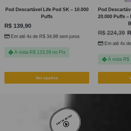
Pod Descartável Life Pod SK – 10.000
Pod Descartáve
Puffs
20.000 Puffs –
B
R$
139,90
R$
224,39
R
Em até 4x de
R$
34,98
sem juros
Em até 4x d
À vista
R$
133,39
no Pix
À vista
R$
Ver opções
VOLTAR AO TOPO