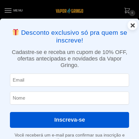
MENU
0
×
ENTREGA NO MESMO DIA EM SÃO PAULO (SEG A SEX): PEDIDOS
Desconto exclusivo só pra quem se
APROVADOS ATÉ 15:30 VIA MOTOBOY
inscreve!
Início
»
Loja
»
POD descartável
»
10.001 a 20.000 Puffs
»
Pod Descartável Spaceman Smok – 20.000 puffs – Miami Mint
Cadastre-se e receba um cupom de 10% OFF,
ofertas antecipadas e novidades da Vapor
Gringo.
Inscreva-se
Você receberá um e-mail para confirmar sua inscrição e