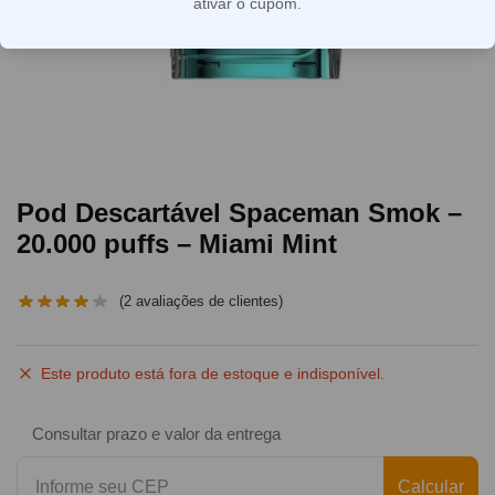
ativar o cupom.
Pod Descartável Spaceman Smok –
20.000 puffs – Miami Mint
(
2
avaliações de clientes)
Este produto está fora de estoque e indisponível.
Consultar prazo e valor da entrega
Calcular