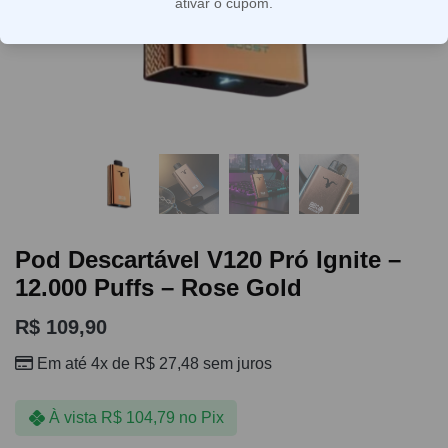
ativar o cupom.
Pod Descartável V120 Pró Ignite –
12.000 Puffs – Rose Gold
R$
109,90
Em até 4x de
R$
27,48
sem juros
À vista
R$
104,79
no Pix