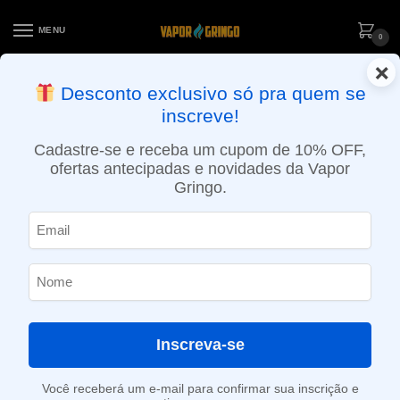
MENU
0
×
ENTREGA NO MESMO DIA EM SÃO PAULO (SEG A SEX): PEDIDOS
Desconto exclusivo só pra quem se
APROVADOS ATÉ 15:30 VIA MOTOBOY
inscreve!
Início
»
Loja
»
POD descartável
»
10.001 a 20.000 Puffs
»
Pod Descartável V120 Pró Ignite – 12.000 Puffs – Rose Gold
Cadastre-se e receba um cupom de 10% OFF,
ofertas antecipadas e novidades da Vapor
Gringo.
Inscreva-se
Você receberá um e-mail para confirmar sua inscrição e