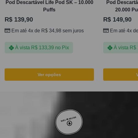
Pod Descartável Life Pod SK – 10.000
Pod Descart
Puffs
20.000 Pu
R$
139,90
R$
149,90
Em até 4x de
R$
34,98
sem juros
Em até 4x d
À vista
R$
133,39
no Pix
À vista
R$
Ver opções
VOLTAR AO TOPO