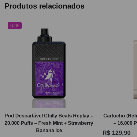
Produtos relacionados
-24%
Pod Descartável Chilly Beats Replay –
Cartucho (Ref
20.000 Puffs – Fresh Mint + Strawberry
– 16.000 
Banana Ice
R$
129,90