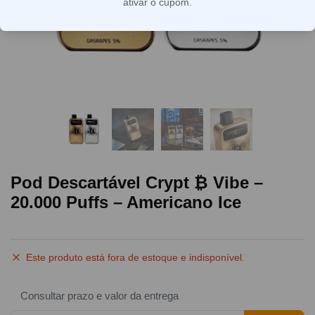
ativar o cupom.
Pod Descartável Crypt ₿ Vibe –
20.000 Puffs – Americano Ice
Este produto está fora de estoque e indisponível.
Consultar prazo e valor da entrega