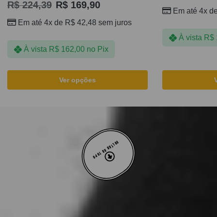
R$
224,39
R$
169,90
Em até 4x d
Em até 4x de
R$
42,48
sem juros
À vista
R$
À vista
R$
162,00
no Pix
Ver opções
VOLTAR AO TOPO