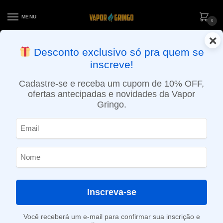
MENU
0
×
ENTREGA NO MESMO DIA EM SÃO PAULO (SEG A SEX): PEDIDOS
Desconto exclusivo só pra quem se
APROVADOS ATÉ 15:30 VIA MOTOBOY
inscreve!
Início
»
Loja
»
POD descartável
»
10.001 a 20.000 Puffs
»
Pod Descartável Crypt ₿ Vibe – 20.000 Puffs – Americano Ice
Cadastre-se e receba um cupom de 10% OFF,
ofertas antecipadas e novidades da Vapor
Gringo.
Inscreva-se
Você receberá um e-mail para confirmar sua inscrição e