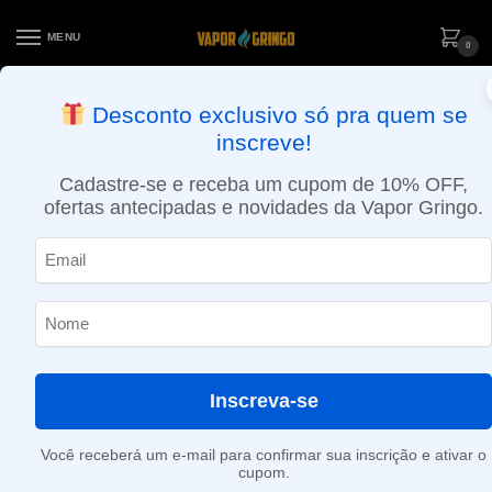
MENU
0
ENTREGA NO MESMO DIA EM SÃO PAULO (SEG A SEX): PEDIDOS
Desconto exclusivo só pra quem se
APROVADOS ATÉ 15:30 VIA MOTOBOY
inscreve!
Início
»
Café Americano
Cadastre-se e receba um cupom de 10% OFF,
Café Americano
ofertas antecipadas e novidades da Vapor Gringo.
Nenhum produto foi encontrado para a sua seleção.
Inscreva-se
Você receberá um e-mail para confirmar sua inscrição e ativar o
cupom.