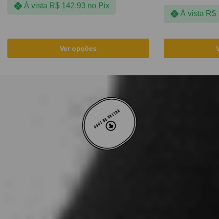
À vista
R$
142,93
no Pix
À vista
R$
Ver opções
VOLTAR AO TOPO