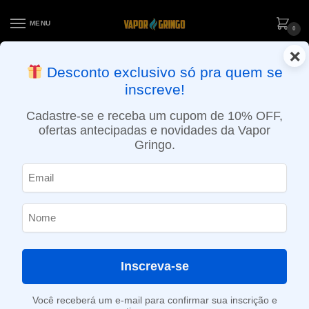
MENU
0
×
ENTREGA NO MESMO DIA EM SÃO PAULO (SEG A SEX): PEDIDOS
Desconto exclusivo só pra quem se
APROVADOS ATÉ 15:30 VIA MOTOBOY
inscreve!
Início
»
Loja
»
POD descartável
»
10.001 a 20.000 Puffs
»
Pod Descartável Chilly Beats Replay – 20.000 Puffs – Mummy
Cadastre-se e receba um cupom de 10% OFF,
ofertas antecipadas e novidades da Vapor
Gringo.
Inscreva-se
Você receberá um e-mail para confirmar sua inscrição e