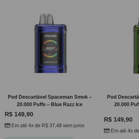
Pod Descartável Spaceman Smok –
Pod Descart
20.000 Puffs – Blue Razz Ice
20.000 Puf
R$
149,90
R$
149,90
Em até 4x de
R$
37,48
sem juros
Em até 4x d