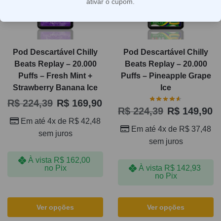
ativar o cupom.
Pod Descartável Chilly
Pod Descartável Chilly
Beats Replay – 20.000
Beats Replay – 20.000
Puffs – Fresh Mint +
Puffs – Pineapple Grape
Strawberry Banana Ice
Ice
R$
224,39
R$
169,90
R$
224,39
R$
149,90
Em até 4x de
R$
42,48
Em até 4x de
R$
37,48
sem juros
sem juros
À vista
R$
162,00
no Pix
À vista
R$
142,93
no Pix
Ver opções
Ver opções