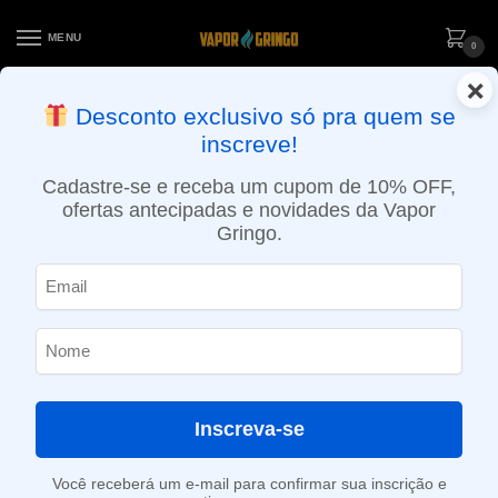
MENU
0
×
ENTREGA NO MESMO DIA EM SÃO PAULO (SEG A SEX): PEDIDOS
Desconto exclusivo só pra quem se
APROVADOS ATÉ 15:30 VIA MOTOBOY
inscreve!
Início
»
36ml
Cadastre-se e receba um cupom de 10% OFF,
36ml
ofertas antecipadas e novidades da Vapor
Gringo.
SHOW FILTERS
Mostrando todos os 2 resultados
-24%
-33%
Inscreva-se
Você receberá um e-mail para confirmar sua inscrição e