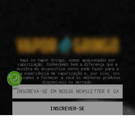
Aqui no Vapor Gringo, somos apaixonados por
vaporização. Conhecemos bem a diferença que a
escolha do dispositivo certo pode fazer para a
sua experiência de vaporização e, por isso, nos
dedicamos a fornecer a você os melhores produtos
disponíveis no mercado.
INSCREVER-SE
ATENDIMENTO
SEGUNDA À SEXTA DAS 09H ÀS 18H.