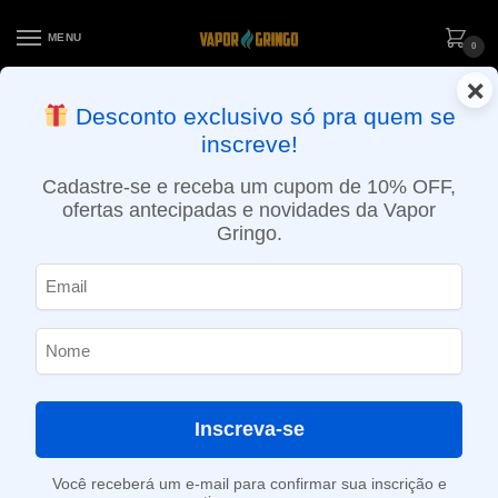
MENU
0
×
ENTREGA NO MESMO DIA EM SÃO PAULO (SEG A SEX): PEDIDOS
Desconto exclusivo só pra quem se
APROVADOS ATÉ 15:30 VIA MOTOBOY
inscreve!
Início
»
Loja
»
POD descartável
»
10.001 a 20.000 Puffs
»
Pod Descartável Chilly Beats – CB15K – 15000 Puffs – Kiwi Passion Fruit Guava Ice
Cadastre-se e receba um cupom de 10% OFF,
ofertas antecipadas e novidades da Vapor
Gringo.
Inscreva-se
Você receberá um e-mail para confirmar sua inscrição e