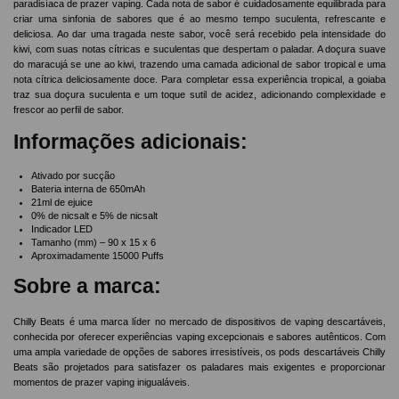
paradisíaca de prazer vaping. Cada nota de sabor é cuidadosamente equilibrada para
criar uma sinfonia de sabores que é ao mesmo tempo suculenta, refrescante e
deliciosa. Ao dar uma tragada neste sabor, você será recebido pela intensidade do
kiwi, com suas notas cítricas e suculentas que despertam o paladar. A doçura suave
do maracujá se une ao kiwi, trazendo uma camada adicional de sabor tropical e uma
nota cítrica deliciosamente doce. Para completar essa experiência tropical, a goiaba
traz sua doçura suculenta e um toque sutil de acidez, adicionando complexidade e
frescor ao perfil de sabor.
Informações adicionais:
Ativado por sucção
Bateria interna de 650mAh
21ml de ejuice
0% de nicsalt e 5% de nicsalt
Indicador LED
Tamanho (mm) – 90 x 15 x 6
Aproximadamente 15000 Puffs
Sobre a marca:
Chilly Beats é uma marca líder no mercado de dispositivos de vaping descartáveis,
conhecida por oferecer experiências vaping excepcionais e sabores autênticos. Com
uma ampla variedade de opções de sabores irresistíveis, os pods descartáveis Chilly
Beats são projetados para satisfazer os paladares mais exigentes e proporcionar
momentos de prazer vaping inigualáveis.