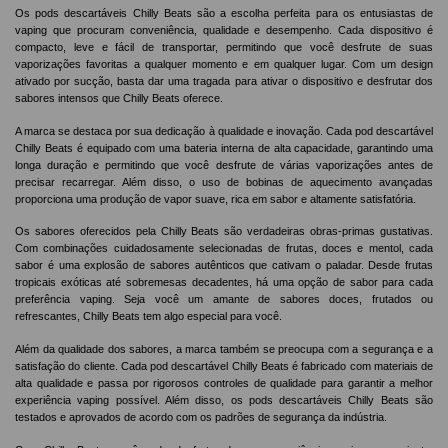
Os pods descartáveis Chilly Beats são a escolha perfeita para os entusiastas de
vaping que procuram conveniência, qualidade e desempenho. Cada dispositivo é
compacto, leve e fácil de transportar, permitindo que você desfrute de suas
vaporizações favoritas a qualquer momento e em qualquer lugar. Com um design
ativado por sucção, basta dar uma tragada para ativar o dispositivo e desfrutar dos
sabores intensos que Chilly Beats oferece.
A marca se destaca por sua dedicação à qualidade e inovação. Cada pod descartável
Chilly Beats é equipado com uma bateria interna de alta capacidade, garantindo uma
longa duração e permitindo que você desfrute de várias vaporizações antes de
precisar recarregar. Além disso, o uso de bobinas de aquecimento avançadas
proporciona uma produção de vapor suave, rica em sabor e altamente satisfatória.
Os sabores oferecidos pela Chilly Beats são verdadeiras obras-primas gustativas.
Com combinações cuidadosamente selecionadas de frutas, doces e mentol, cada
sabor é uma explosão de sabores autênticos que cativam o paladar. Desde frutas
tropicais exóticas até sobremesas decadentes, há uma opção de sabor para cada
preferência vaping. Seja você um amante de sabores doces, frutados ou
refrescantes, Chilly Beats tem algo especial para você.
Além da qualidade dos sabores, a marca também se preocupa com a segurança e a
satisfação do cliente. Cada pod descartável Chilly Beats é fabricado com materiais de
alta qualidade e passa por rigorosos controles de qualidade para garantir a melhor
experiência vaping possível. Além disso, os pods descartáveis Chilly Beats são
testados e aprovados de acordo com os padrões de segurança da indústria.