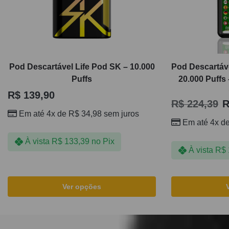
Pod Descartável Life Pod SK – 10.000
Pod Descartáve
Puffs
20.000 Puffs
R$
139,90
R$
224,39
R
Em até 4x de
R$
34,98
sem juros
Em até 4x d
À vista
R$
133,39
no Pix
À vista
R$
Ver opções