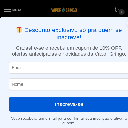
MENU
0
ENTREGA NO MESMO DIA EM SÃO PAULO (SEG A SEX): PEDIDOS
Desconto exclusivo só pra quem se
APROVADOS ATÉ 15:30 VIA MOTOBOY
inscreve!
Início
»
21ml
Cadastre-se e receba um cupom de 10% OFF,
21ml
ofertas antecipadas e novidades da Vapor Gringo.
Nenhum produto foi encontrado para a sua seleção.
Inscreva-se
Você receberá um e-mail para confirmar sua inscrição e ativar o
cupom.