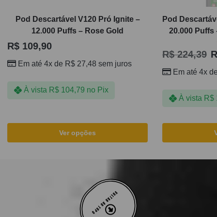
Pod Descartável V120 Pró Ignite –
Pod Descartáve
12.000 Puffs – Rose Gold
20.000 Puffs
R$
109,90
R$
224,39
R
Em até 4x de
R$
27,48
sem juros
Em até 4x d
À vista
R$
104,79
no Pix
À vista
R$
Ver opções
VOLTAR AO TOPO