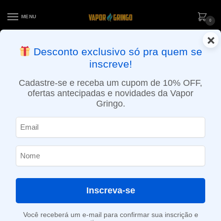
MENU
0
×
ENTREGA NO MESMO DIA EM SÃO PAULO (SEG A SEX): PEDIDOS
Desconto exclusivo só pra quem se
APROVADOS ATÉ 15:30 VIA MOTOBOY
inscreve!
Início
»
Loja
»
POD descartável
»
10.001 a 20.000 Puffs
»
Pod Descartável Chilly Beats – CB15K – 15000 Puffs – Grape Ice
Cadastre-se e receba um cupom de 10% OFF,
ofertas antecipadas e novidades da Vapor
Gringo.
Inscreva-se
Você receberá um e-mail para confirmar sua inscrição e