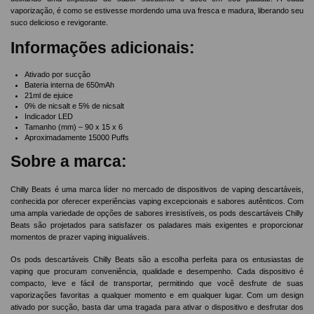
vaporização, é como se estivesse mordendo uma uva fresca e madura, liberando seu
suco delicioso e revigorante.
Informações adicionais:
Ativado por sucção
Bateria interna de 650mAh
21ml de ejuice
0% de nicsalt e 5% de nicsalt
Indicador LED
Tamanho (mm) – 90 x 15 x 6
Aproximadamente 15000 Puffs
Sobre a marca:
Chilly Beats é uma marca líder no mercado de dispositivos de vaping descartáveis,
conhecida por oferecer experiências vaping excepcionais e sabores autênticos. Com
uma ampla variedade de opções de sabores irresistíveis, os pods descartáveis Chilly
Beats são projetados para satisfazer os paladares mais exigentes e proporcionar
momentos de prazer vaping inigualáveis.
Os pods descartáveis Chilly Beats são a escolha perfeita para os entusiastas de
vaping que procuram conveniência, qualidade e desempenho. Cada dispositivo é
compacto, leve e fácil de transportar, permitindo que você desfrute de suas
vaporizações favoritas a qualquer momento e em qualquer lugar. Com um design
ativado por sucção, basta dar uma tragada para ativar o dispositivo e desfrutar dos