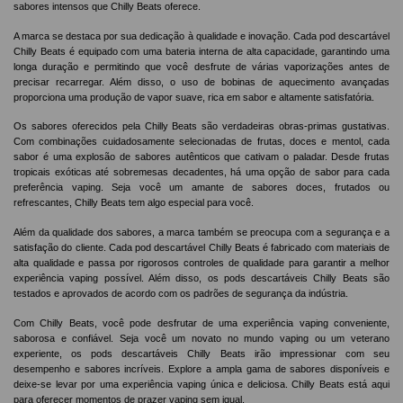
sabores intensos que Chilly Beats oferece.
A marca se destaca por sua dedicação à qualidade e inovação. Cada pod descartável
Chilly Beats é equipado com uma bateria interna de alta capacidade, garantindo uma
longa duração e permitindo que você desfrute de várias vaporizações antes de
precisar recarregar. Além disso, o uso de bobinas de aquecimento avançadas
proporciona uma produção de vapor suave, rica em sabor e altamente satisfatória.
Os sabores oferecidos pela Chilly Beats são verdadeiras obras-primas gustativas.
Com combinações cuidadosamente selecionadas de frutas, doces e mentol, cada
sabor é uma explosão de sabores autênticos que cativam o paladar. Desde frutas
tropicais exóticas até sobremesas decadentes, há uma opção de sabor para cada
preferência vaping. Seja você um amante de sabores doces, frutados ou
refrescantes, Chilly Beats tem algo especial para você.
Além da qualidade dos sabores, a marca também se preocupa com a segurança e a
satisfação do cliente. Cada pod descartável Chilly Beats é fabricado com materiais de
alta qualidade e passa por rigorosos controles de qualidade para garantir a melhor
experiência vaping possível. Além disso, os pods descartáveis Chilly Beats são
testados e aprovados de acordo com os padrões de segurança da indústria.
Com Chilly Beats, você pode desfrutar de uma experiência vaping conveniente,
saborosa e confiável. Seja você um novato no mundo vaping ou um veterano
experiente, os pods descartáveis Chilly Beats irão impressionar com seu
desempenho e sabores incríveis. Explore a ampla gama de sabores disponíveis e
deixe-se levar por uma experiência vaping única e deliciosa. Chilly Beats está aqui
para oferecer momentos de prazer vaping sem igual.