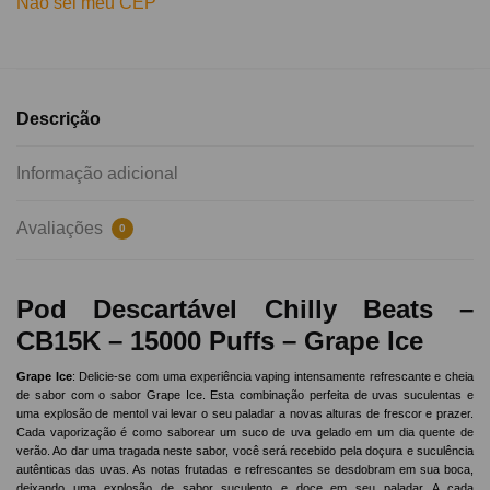
Não sei meu CEP
Descrição
Informação adicional
Avaliações
0
Pod Descartável Chilly Beats –
CB15K – 15000 Puffs – Grape Ice
Grape Ice
: Delicie
-se com uma experiência vaping intensamente refrescante e cheia
de sabor com o sabor Grape Ice. Esta combinação perfeita de uvas suculentas e
uma explosão de mentol vai levar o seu paladar a novas alturas de frescor e prazer.
Cada vaporização é como saborear um suco de uva gelado em um dia quente de
verão. Ao dar uma tragada neste sabor, você será recebido pela doçura e suculência
autênticas das uvas. As notas frutadas e refrescantes se desdobram em sua boca,
deixando uma explosão de sabor suculento e doce em seu paladar. A cada