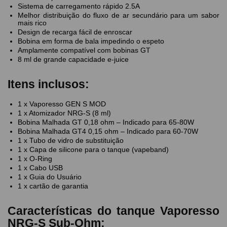
Sistema de carregamento rápido 2.5A
Melhor distribuição do fluxo de ar secundário para um sabor
mais rico
Design de recarga fácil de enroscar
Bobina em forma de bala impedindo o espeto
Amplamente compatível com bobinas GT
8 ml de grande capacidade e-juice
Itens inclusos:
1 x Vaporesso GEN S MOD
1 x Atomizador NRG-S (8 ml)
Bobina Malhada GT 0,18 ohm – Indicado para 65-80W
Bobina Malhada GT4 0,15 ohm – Indicado para 60-70W
1 x Tubo de vidro de substituição
1 x Capa de silicone para o tanque (vapeband)
1 x O-Ring
1 x Cabo USB
1 x Guia do Usuário
1 x cartão de garantia
Características do tanque Vaporesso
NRG-S Sub-Ohm: