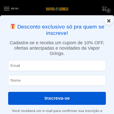
MENU
0
×
ENTREGA NO MESMO DIA EM SÃO PAULO (SEG A SEX): PEDIDOS
Desconto exclusivo só pra quem se
APROVADOS ATÉ 15:30 VIA MOTOBOY
inscreve!
Início
»
Loja
»
Mostruário
»
Vaporesso Gen S- Midnight Blue – Mostruario
Cadastre-se e receba um cupom de 10% OFF,
ofertas antecipadas e novidades da Vapor
Gringo.
Inscreva-se
Você receberá um e-mail para confirmar sua inscrição e