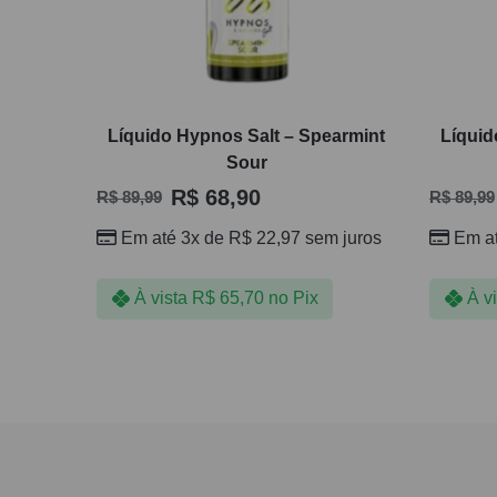
Líquido Hypnos Salt – Spearmint
Líquid
Sour
R$
68,90
R$
89,99
R$
89,99
Em até 3x de
R$
22,97
sem juros
Em a
À vista
R$
65,70
no Pix
À v