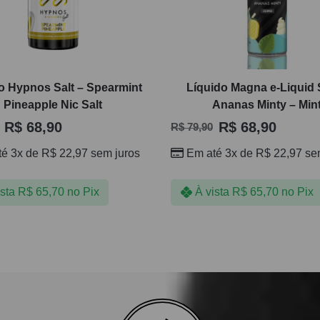
o Hypnos Salt – Spearmint
Líquido Magna e-Liquid S
Pineapple Nic Salt
Ananas Minty – Min
R$
68,90
R$
68,90
R$
79,90
té 3x de
R$
22,97
sem juros
Em até 3x de
R$
22,97
sem
ista
R$
65,70
no Pix
À vista
R$
65,70
no Pix