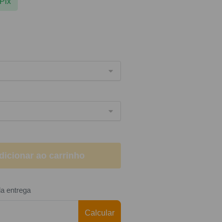
Pix
dicionar ao carrinho
da entrega
Calcular