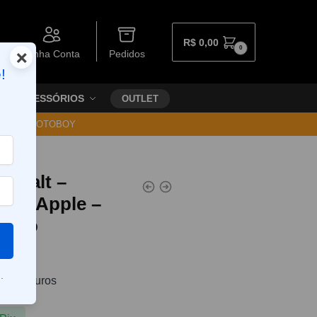
R$
0,00
0
×
Minha Conta
Pedidos
!
ACESSÓRIOS
OUTLET
30 VIA MOTOBOY
lado
s Salt –
ble Apple –
olado
.
7
sem juros