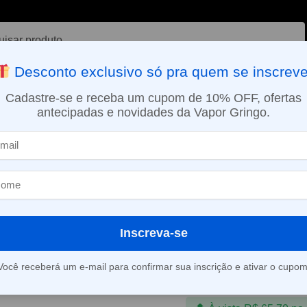
ar
Desconto exclusivo só pra quem se inscreve
VAPORIZADOR DE ERVAS
E-LIQUÍDOS
NICOTINA ORAL
Cadastre-se e receba um cupom de 10% OFF, ofertas
antecipadas e novidades da Vapor Gringo.
SMO DIA EM SÃO PAULO (SEG A SEX): PEDIDOS APROVADOS ATÉ 15:
dos
Líquido Hypnos Salt – Spearmint Double Apple – Nic Salt Mento
»
Líquido Hypno
Spearmint Dou
Nic Salt Ment
Inscreva-se
R$
68,90
R$
89,99
Você receberá um e-mail para confirmar sua inscrição e ativar o cupom
Em até 3x de
R$
22,9