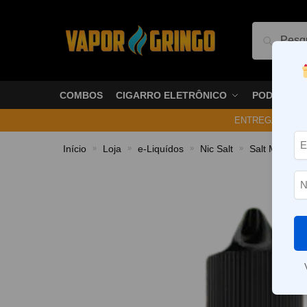
Pesquis
COMBOS
CIGARRO ELETRÔNICO
PODS
ENTREGA NO ME
Início
Loja
e-Liquídos
Nic Salt
Salt Mentola
»
»
»
»