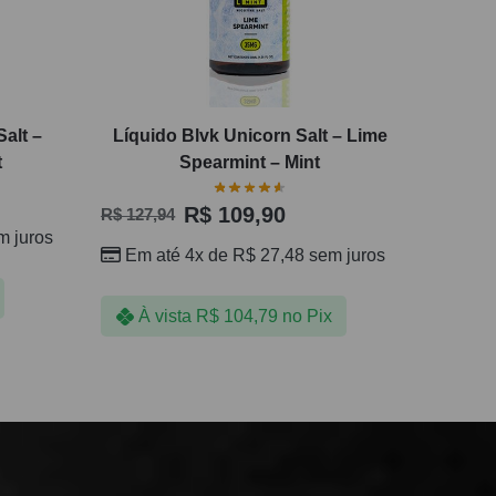
alt –
Líquido Blvk Unicorn Salt – Lime
t
Spearmint – Mint
R$
109,90
R$
127,94
 juros
Em até 4x de
R$
27,48
sem juros
À vista
R$
104,79
no Pix