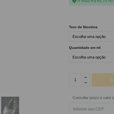
À vista
R$
65,70
no 
Teor de Nicotina
Quantidade em ml
A
Consultar prazo e valor 