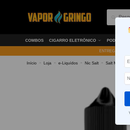
Pesquis
COMBOS
CIGARRO ELETRÔNICO
PODS
ENTREGA NO ME
Início
Loja
e-Liquídos
Nic Salt
Salt Mentola
»
»
»
»