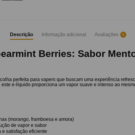
Descrição
Informação adicional
Avaliações
0
earmint Berries: Sabor Ment
scolha perfeita para vapers que buscam uma experiência refr
, este e-líquido proporciona um vapor suave e intenso ao mesm
lhas (morango, framboesa e amora)
ução de vapor e sabor
 e satisfação eficiente