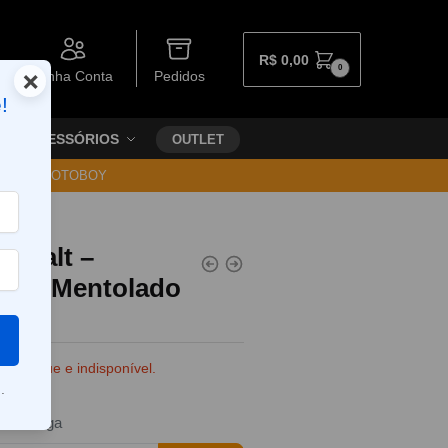
R$
0,00
0
×
Minha Conta
Pedidos
!
ACESSÓRIOS
OUTLET
30 VIA MOTOBOY
s Salt –
ries Mentolado
e estoque e indisponível.
.
da entrega