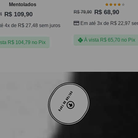
Mentolados
R$
68,90
R$
79,90
R$
109,90
4
Em até 3x de
R$
22,97
sem
té 4x de
R$
27,48
sem juros
À vista
R$
65,70
no Pix
ista
R$
104,79
no Pix
VOLTAR AO TOPO