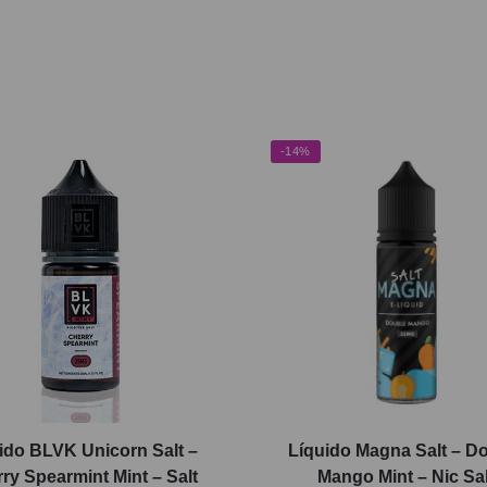
-14%
ido BLVK Unicorn Salt –
Líquido Magna Salt – D
ry Spearmint Mint – Salt
Mango Mint – Nic Sal