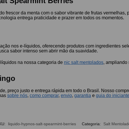
lt Spearmint Berries
o do frescor da menta com o sabor vibrante de frutas vermelhas
tecnologia entrega praticidade e prazer em todos os momentos.
ação nos e-líquidos, oferecendo produtos com ingredientes sel
busca sabor intenso sem abrir mão da suavidade.
-líquidos na nossa categoria de
nic salt mentolados
, ampliando 
ingo
de, preço justo e entrega rápida em todo o Brasil. Nosso compr
inas
sobre nós
,
como comprar
,
envio
,
garantia
e
guia do iniciant
KU:
liquido-hypnos-salt-spearmint-berries
Categoria:
Salt Mentolad