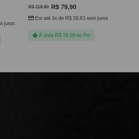
R$
79,90
R$
119,90
Em até 3x de
R$
26,63
sem juros
 juros
À vista
R$
76,18
no Pix