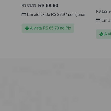
R$
68,90
R$
89,99
R$
127,9
Em até 3x de
R$
22,97
sem juros
Em a
À vista
R$
65,70
no Pix
À v