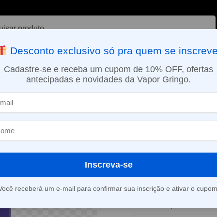
ar
Desconto exclusivo só pra quem se inscreve
VAPORIZADOR DE ERVAS
E-LIQUÍDOS
NICOTINA ORAL
Cadastre-se e receba um cupom de 10% OFF, ofertas
antecipadas e novidades da Vapor Gringo.
SMO DIA EM SÃO PAULO (SEG A SEX): PEDIDOS APROVADOS ATÉ 15:
íquido Hypnos Salt – Strawberry Kiwi Ice – Hypnos
Líquido Hypno
Strawberry Ki
Inscreva-se
Este produto está fora d
Você receberá um e-mail para confirmar sua inscrição e ativar o cupom
Consultar prazo e valor 