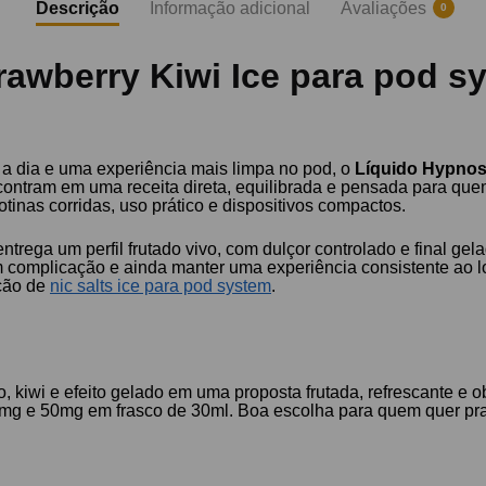
Descrição
Informação adicional
Avaliações
0
trawberry Kiwi Ice para pod 
a a dia e uma experiência mais limpa no pod, o
Líquido Hypnos
contram em uma receita direta, equilibrada e pensada para quem 
inas corridas, uso prático e dispositivos compactos.
rega um perfil frutado vivo, com dulçor controlado e final gelad
complicação e ainda manter uma experiência consistente ao l
eção de
nic salts ice para pod system
.
 kiwi e efeito gelado em uma proposta frutada, refrescante e ob
mg e 50mg em frasco de 30ml. Boa escolha para quem quer prat