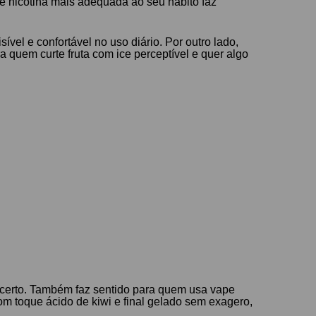
de nicotina mais adequada ao seu hábito faz
vel e confortável no uso diário. Por outro lado,
 quem curte fruta com ice perceptível e quer algo
o certo. Também faz sentido para quem usa vape
com toque ácido de kiwi e final gelado sem exagero,