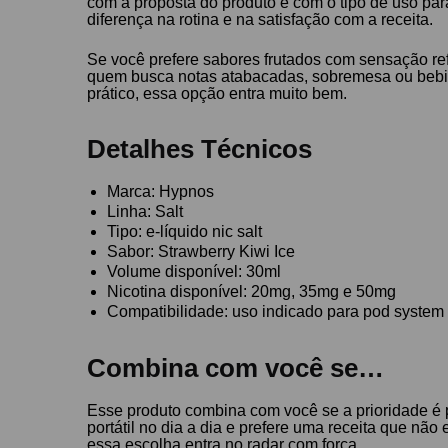
com a proposta do produto e com o tipo de uso para
diferença na rotina e na satisfação com a receita.
Se você prefere sabores frutados com sensação refr
quem busca notas atabacadas, sobremesa ou bebidas
prático, essa opção entra muito bem.
Detalhes Técnicos
Marca: Hypnos
Linha: Salt
Tipo: e-líquido nic salt
Sabor: Strawberry Kiwi Ice
Volume disponível: 30ml
Nicotina disponível: 20mg, 35mg e 50mg
Compatibilidade: uso indicado para pod system e
Combina com você se…
Esse produto combina com você se a prioridade é p
portátil no dia a dia e prefere uma receita que nã
essa escolha entra no radar com força.