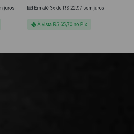
 juros
Em até 3x de
R$
22,97
sem juros
À vista
R$
65,70
no Pix