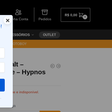
R$
0,00
0
×
Minha Conta
Pedidos
!
ACESSÓRIOS
OUTLET
30 VIA MOTOBOY
s Salt –
wi Ice – Hypnos
e estoque e indisponível.
.
da entrega