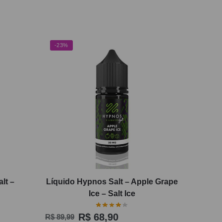
-23%
lt –
Líquido Hypnos Salt – Apple Grape
Ice – Salt Ice
R$
68,90
R$
89,99