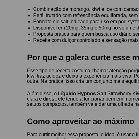
Combinação de morango, kiwi e ice com camada
Perfil frutado com refrescância equilibrada, sem
Formato nic salt indicado para uso em pod syst
Disponível em 20mg, 35mg e 50mg no volume d
Proposta prática para quem busca uso diário s
Receita com dulçor controlado e sensação mais 
Por que a galera curte esse 
Esse tipo de receita costuma chamar atenção porqu
kiwi traz acidez e deixa a experiência mais viva.
outra. Na prática, isso cria um conjunto mais equ
Além disso, o
Líquido Hypnos Salt
Strawberry Kiw
clara e direta, ele tende a funcionar bem em momen
setups compactos, também vale dar uma olhada na
Como aproveitar ao máximo
Para curtir melhor essa proposta, o ideal é usar o