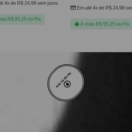
té 4x de
R$
24,98
sem juros
Em até 4x de
R$
24,98
sem
ista
R$
95,25
no Pix
À vista
R$
95,25
no Pix
VOLTAR AO TOPO