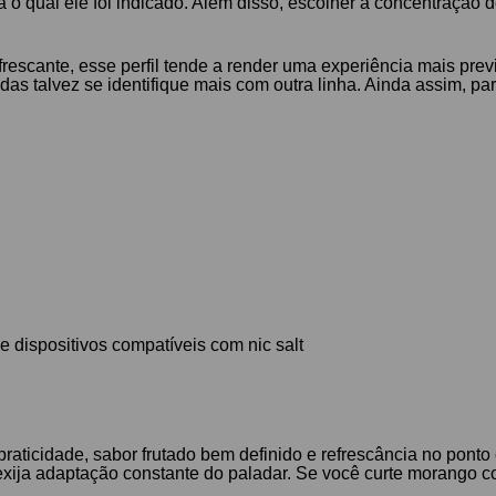
 o qual ele foi indicado. Além disso, escolher a concentração 
escante, esse perfil tende a render uma experiência mais previsí
 talvez se identifique mais com outra linha. Ainda assim, para
 dispositivos compatíveis com nic salt
raticidade, sabor frutado bem definido e refrescância no pont
o exija adaptação constante do paladar. Se você curte morango 