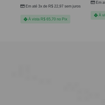
Em a
Em até 3x de
R$
22,97
sem juros
À v
À vista
R$
65,70
no Pix