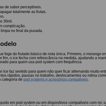
s de sabor perceptíveis.
 apagar totalmente as frutas.
em.
e 30ml.
em complicação.
limpa no final da puxada.
modelo
e foge do frutado básico de nota única. Primeiro, o morango en
 Por fim, o ice fecha com refrescância na medida, ajudando a m
ilibrado para quem usa pod system com frequência.
i Ice faz sentido para quem não quer ficar alternando muito en
tos rápidos, pausas no trabalho, deslocamentos ou rotina corri
 categoria de
pod systems e acessórios compatíveis
.
 líquido em pod system ou em dispositivos compatíveis com nic s