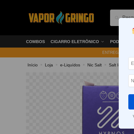
Pesquis
COMBOS
CIGARRO ELETRÔNICO
PODS
ENTREGA NO ME
Início
Loja
e-Liquídos
Nic Salt
Salt Ice
L
»
»
»
»
»