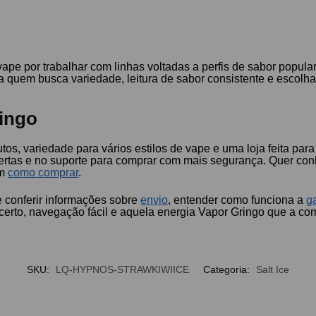
e por trabalhar com linhas voltadas a perfis de sabor populare
a quem busca variedade, leitura de sabor consistente e escolh
ingo
os, variedade para vários estilos de vape e uma loja feita para
ertas e no suporte para comprar com mais segurança. Quer con
ém
como comprar
.
e conferir informações sobre
envio
, entender como funciona a
g
erto, navegação fácil e aquela energia Vapor Gringo que a com
SKU:
LQ-HYPNOS-STRAWKIWIICE
Categoria:
Salt Ice