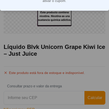
ativar o cupom.
Líquido Blvk Unicorn Grape Kiwi Ice
– Just Juice
Este produto está fora de estoque e indisponível.
Consultar prazo e valor da entrega
Calcular