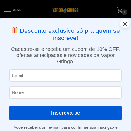
MENU
0
×
ENTREGA NO MESMO DIA EM SÃO PAULO (SEG A SEX): PEDIDOS
Desconto exclusivo só pra quem se
APROVADOS ATÉ 15:30 VIA MOTOBOY
inscreve!
Início
»
Loja
»
e-Liquídos
»
Nic Salt
»
Salt Ice
»
Líquido Blvk Unicorn Grape Kiwi Ice – Just Juice
Cadastre-se e receba um cupom de 10% OFF,
ofertas antecipadas e novidades da Vapor
Gringo.
Inscreva-se
Você receberá um e-mail para confirmar sua inscrição e