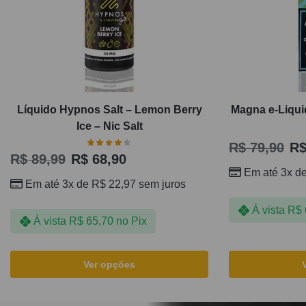
Líquido Hypnos Salt – Lemon Berry
Magna e-Liquid
Ice – Nic Salt
R$
79,90
R
R$
89,99
R$
68,90
Em até 3x d
Em até 3x de
R$
22,97
sem juros
À vista
R$
À vista
R$
65,70
no Pix
Ver opções