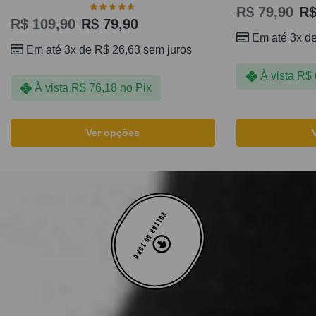
R$
79,90
R
R$
109,90
R$
79,90
Em até 3x d
Em até 3x de
R$
26,63
sem juros
À vista
R$
À vista
R$
76,18
no Pix
Ver opções
VOLTAR AO TOPO