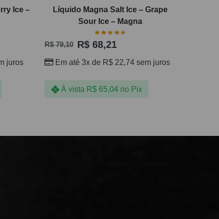
ry Ice –
Líquido Magna Salt Ice – Grape
Sour Ice – Magna
R$
68,21
R$
79,10
 juros
Em até 3x de
R$
22,74
sem juros
À vista
R$
65,04
no Pix