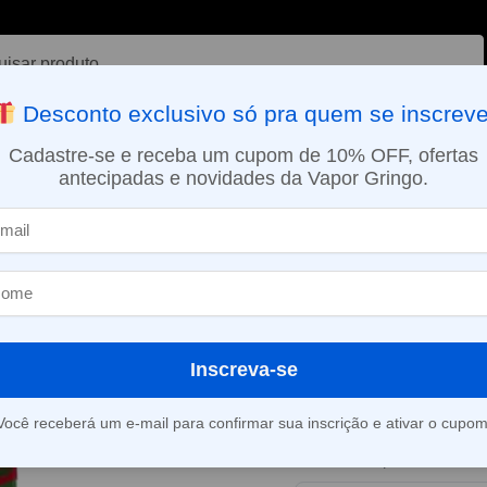
ar
Desconto exclusivo só pra quem se inscreve
VAPORIZADOR DE ERVAS
E-LIQUÍDOS
NICOTINA ORAL
Cadastre-se e receba um cupom de 10% OFF, ofertas
antecipadas e novidades da Vapor Gringo.
SMO DIA EM SÃO PAULO (SEG A SEX): PEDIDOS APROVADOS ATÉ 15:
íquido Jim Vapors Salt – Watermelon Lemon Ice
Líquido Jim Va
Watermelon L
Inscreva-se
Este produto está fora d
Você receberá um e-mail para confirmar sua inscrição e ativar o cupom
Consultar prazo e valor 