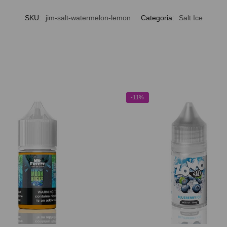
SKU:
jim-salt-watermelon-lemon
Categoria:
Salt Ice
-11%