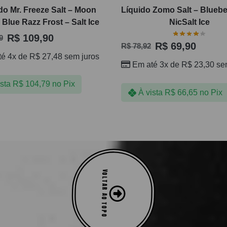
do Mr. Freeze Salt – Moon
Líquido Zomo Salt – Blueber
Blue Razz Frost – Salt Ice
NicSalt Ice
R$
109,90
9
R$
69,90
R$
78,92
té 4x de
R$
27,48
sem juros
Em até 3x de
R$
23,30
sem
ista
R$
104,79
no Pix
À vista
R$
66,65
no Pix
VOLTAR AO TOPO