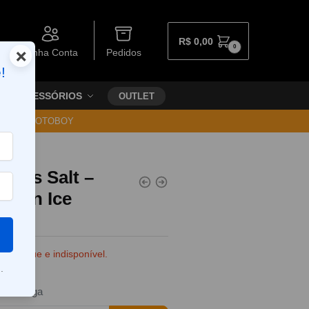
R$
0,00
0
×
Minha Conta
Pedidos
!
ACESSÓRIOS
OUTLET
30 VIA MOTOBOY
pors Salt –
emon Ice
e estoque e indisponível.
.
da entrega