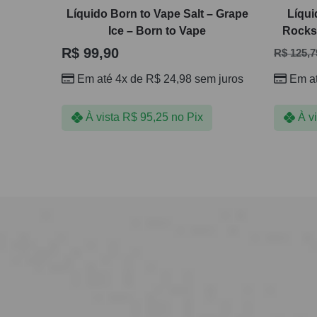
Líquido Born to Vape Salt – Grape
Líqui
Ice – Born to Vape
Rocks 
R$
99,90
R$
125,7
Em até 4x de
R$
24,98
sem juros
Em a
À vista
R$
95,25
no Pix
À v