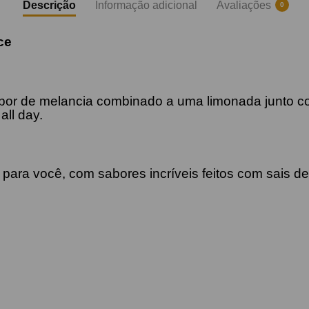
Descrição
Informação adicional
Avaliações
0
ce
bor de melancia combinado a uma limonada junto com
all day.
e para você, com sabores incríveis feitos com sais d