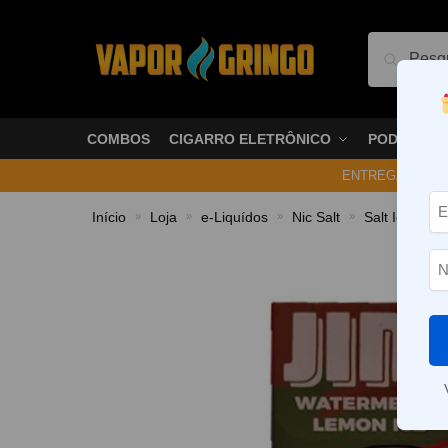
Pesquis
COMBOS
CIGARRO ELETRÔNICO
PODS
ENTREGA NO ME
Início
Loja
e-Liquídos
Nic Salt
Salt Ice
L
»
»
»
»
»