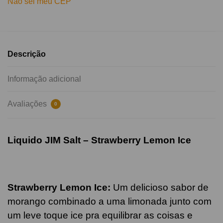
Não sei meu CEP
Descrição
Informação adicional
Avaliações
0
Liquido JIM Salt –
Strawberry Lemon
Ice
Strawberry Lemon
Ice
:
U
m delicioso sabor de
morango combinado a uma limonada junto com
um leve toque ice pra equilibrar as coisas e