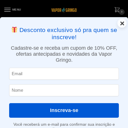
MENU
0
×
ENTREGA NO MESMO DIA EM SÃO PAULO (SEG A SEX): PEDIDOS
Desconto exclusivo só pra quem se
APROVADOS ATÉ 15:30 VIA MOTOBOY
inscreve!
Início
»
Loja
»
e-Liquídos
»
Nic Salt
»
Salt Ice
»
Líquido Jim Vapors Salt – Strawberry Lemon Ice
Cadastre-se e receba um cupom de 10% OFF,
ofertas antecipadas e novidades da Vapor
Gringo.
Inscreva-se
Você receberá um e-mail para confirmar sua inscrição e