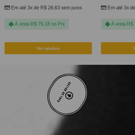
Em até 3x de
R$
26,63
sem juros
Em até 3x d
À vista
R$
76,18
no Pix
À vista
R$
Ver opções
VOLTAR AO TOPO