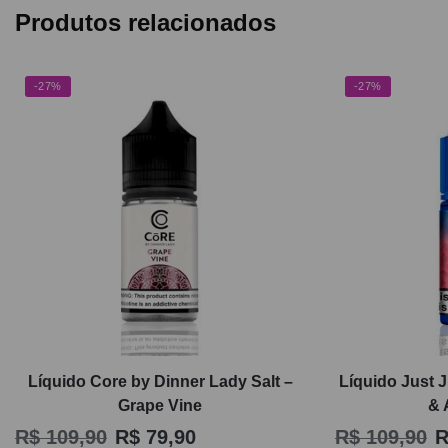
Produtos relacionados
-27%
-27%
Líquido Core by Dinner Lady Salt –
Líquido Just J
Grape Vine
& 
R$
109,90
R$
79,90
R$
109,90
R