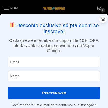
MENU
0
×
ENTREGA NO MESMO DIA EM SÃO PAULO (SEG A SEX): PEDIDOS
Desconto exclusivo só pra quem se
APROVADOS ATÉ 15:30 VIA MOTOBOY
inscreve!
Início
»
Loja
»
e-Liquídos
»
Nic Salt
»
Salt Frutados
»
Líquido Magna e-Liquid Salt – Grape Gum – Fusion
Cadastre-se e receba um cupom de 10% OFF,
ofertas antecipadas e novidades da Vapor
Gringo.
Inscreva-se
Você receberá um e-mail para confirmar sua inscrição e