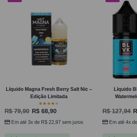
Líquido Magna Fresh Berry Salt Nic –
Líquido B
Edição Limitada
Watermelo
R$
79,90
R$
68,90
R$
127,94
R
Em até 3x de
R$
22,97
sem juros
Em até 4x d