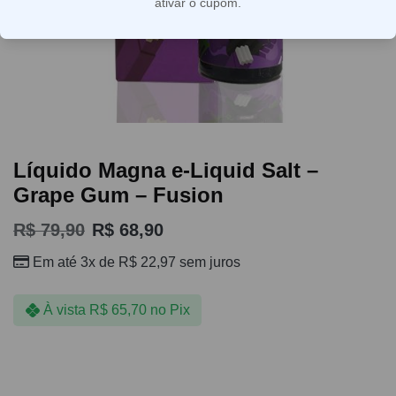
ativar o cupom.
Líquido Magna e-Liquid Salt –
Grape Gum – Fusion
R$
79,90
R$
68,90
Em até 3x de
R$
22,97
sem juros
À vista
R$
65,70
no Pix