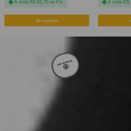
À vista
R$
65,70
no Pix
À vista
R$
Ver opções
VOLTAR AO TOPO