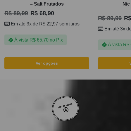
– Salt Frutados
Nic
R$
89,99
R$
68,90
R$
89,99
R
Em até 3x de
R$
22,97
sem juros
Em até 3x d
À vista
R$
65,70
no Pix
À vista
R$
Ver opções
VOLTAR AO TOPO