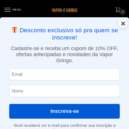
MENU
0
×
ENTREGA NO MESMO DIA EM SÃO PAULO (SEG A SEX): PEDIDOS
Desconto exclusivo só pra quem se
APROVADOS ATÉ 15:30 VIA MOTOBOY
inscreve!
Início
»
Loja
»
e-Liquídos
»
Nic Salt
»
Salt Frutados
»
Líquido Nasty Juice Salt – Summerberry Blast – Series X
Cadastre-se e receba um cupom de 10% OFF,
ofertas antecipadas e novidades da Vapor
Gringo.
Inscreva-se
Você receberá um e-mail para confirmar sua inscrição e