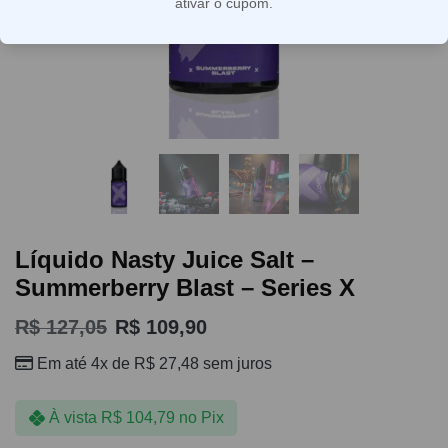
ativar o cupom.
Líquido Nasty Juice Salt –
Summerberry Blast – Series X
R$
127,05
R$
109,90
Em até 4x de
R$
27,48
sem juros
À vista
R$
104,79
no Pix