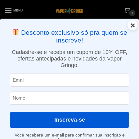
MENU
0
×
ENTREGA NO MESMO DIA EM SÃO PAULO (SEG A SEX): PEDIDOS
Desconto exclusivo só pra quem se
APROVADOS ATÉ 15:30 VIA MOTOBOY
inscreve!
Início
»
Loja
»
e-Liquídos
»
Nic Salt
»
Salt Doces e sobremesas
»
Líquido The Milkman Salt – Strudelhaus
Cadastre-se e receba um cupom de 10% OFF,
ofertas antecipadas e novidades da Vapor
Gringo.
Inscreva-se
Você receberá um e-mail para confirmar sua inscrição e