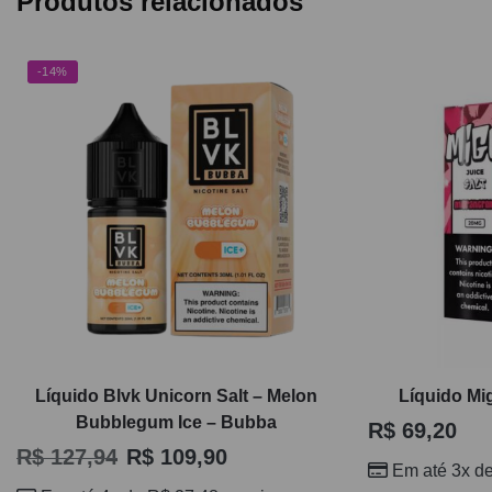
Produtos relacionados
-14%
Líquido Blvk Unicorn Salt – Melon
Líquido Mi
Bubblegum Ice – Bubba
R$
69,20
R$
127,94
R$
109,90
Em até 3x d