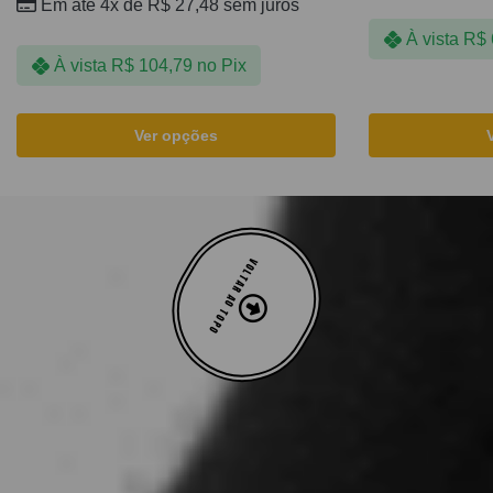
Em até 4x de
R$
27,48
sem juros
À vista
R$
À vista
R$
104,79
no Pix
Ver opções
VOLTAR AO TOPO