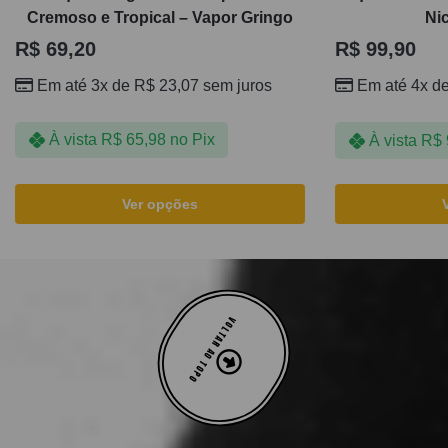
Cremoso e Tropical – Vapor Gringo
Ni
R$
69,20
R$
99,90
Em até 3x de
R$
23,07
sem juros
Em até 4x d
À vista
R$
65,98
no Pix
À vista
R$
Ver opções
VOLTAR AO TOPO