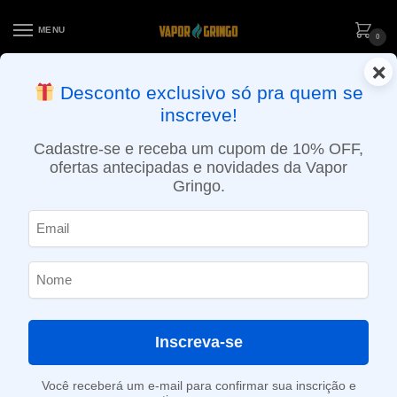
MENU
0
×
ENTREGA NO MESMO DIA EM SÃO PAULO (SEG A SEX): PEDIDOS
Desconto exclusivo só pra quem se
APROVADOS ATÉ 15:30 VIA MOTOBOY
inscreve!
Início
»
Loja
»
e-Liquídos
»
Nic Salt
»
Salt Doces e sobremesas
»
Líquido The Milkman Salt – Crumbleberry
Cadastre-se e receba um cupom de 10% OFF,
ofertas antecipadas e novidades da Vapor
Gringo.
Inscreva-se
Você receberá um e-mail para confirmar sua inscrição e