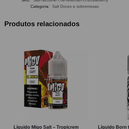
SKU:
Salt-Nicotine-The-Milkman-Crumbleberry
Categoria:
Salt Doces e sobremesas
Produtos relacionados
Líquido Migo Salt – Tropicrem
Líquido Born t