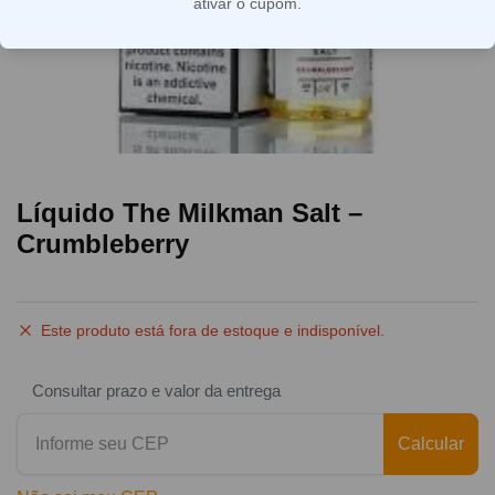
ativar o cupom.
Líquido The Milkman Salt –
Crumbleberry
Este produto está fora de estoque e indisponível.
Consultar prazo e valor da entrega
Calcular