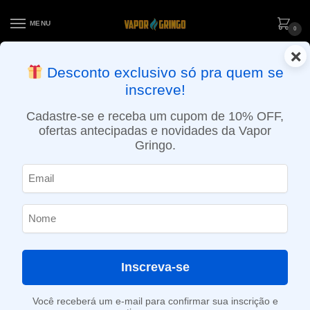
MENU
0
×
ENTREGA NO MESMO DIA EM SÃO PAULO (SEG A SEX): PEDIDOS
Desconto exclusivo só pra quem se
APROVADOS ATÉ 15:30 VIA MOTOBOY
inscreve!
Início
»
Loja
»
e-Liquídos
»
Free base
»
Ice
»
Líquido Ultra Cool – Blackcurrant Ice
Cadastre-se e receba um cupom de 10% OFF,
ofertas antecipadas e novidades da Vapor
Gringo.
Inscreva-se
Você receberá um e-mail para confirmar sua inscrição e