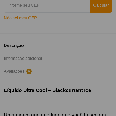
Calcular
Não sei meu CEP
Descrição
Informação adicional
Avaliações
0
Líquido Ultra Cool –
Blackcurrant
Ice
Uma marca que une tudo que você busca em