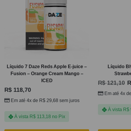
Líquido 7 Daze Reds Apple E-juice –
Líquido Bl
Fusion – Orange Cream Mango –
Strawbe
ICED
R$
121,10
R
R$
118,70
Em até 4x d
Em até 4x de
R$
29,68
sem juros
À vista
R$
À vista
R$
113,18
no Pix