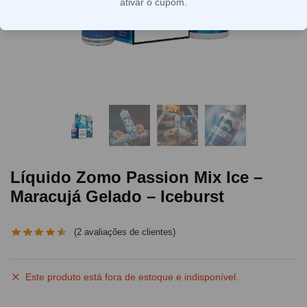
ativar o cupom.
Líquido Zomo Passion Mix Ice –
Maracujá Gelado – Iceburst
(
2
avaliações de clientes)
Este produto está fora de estoque e indisponível.