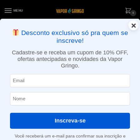
MENU
0
×
ENTREGA NO MESMO DIA EM SÃO PAULO (SEG A SEX): PEDIDOS
Desconto exclusivo só pra quem se
APROVADOS ATÉ 15:30 VIA MOTOBOY
inscreve!
Início
»
Loja
»
e-Liquídos
»
Free base
»
Ice
»
Líquido Zomo Passion Mix Ice – Maracujá Gelado – Iceburst
Cadastre-se e receba um cupom de 10% OFF,
ofertas antecipadas e novidades da Vapor
Gringo.
Inscreva-se
Você receberá um e-mail para confirmar sua inscrição e