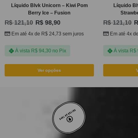
Líquido Blvk Unicorn – Kiwi Pom
Líquido Bl
Berry Ice – Fusion
Strawbe
R$
121,10
R$
98,90
R$
121,10
R
Em até 4x de
R$
24,73
sem juros
Em até 4x d
À vista
R$
94,30
no Pix
À vista
R$
Ver opções
VOLTAR AO TOPO