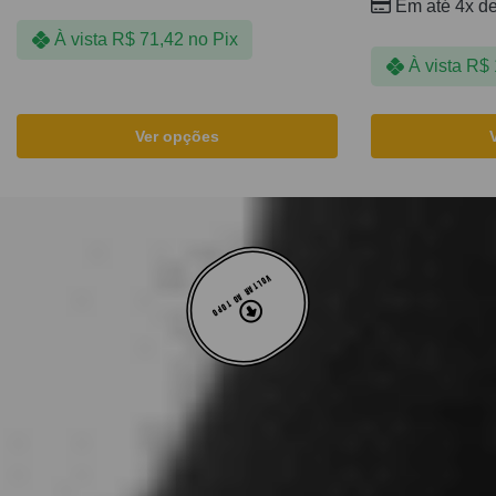
Em até 4x d
À vista
R$
71,42
no Pix
À vista
R$
Ver opções
VOLTAR AO TOPO