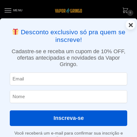
MENU
0
×
ENTREGA NO MESMO DIA EM SÃO PAULO (SEG A SEX): PEDIDOS
Desconto exclusivo só pra quem se
APROVADOS ATÉ 15:30 VIA MOTOBOY
inscreve!
Início
»
Loja
»
e-Liquídos
»
Free base
»
Ice
»
Líquido Fantasi – Apple Ice
Cadastre-se e receba um cupom de 10% OFF,
ofertas antecipadas e novidades da Vapor
Gringo.
Inscreva-se
Você receberá um e-mail para confirmar sua inscrição e