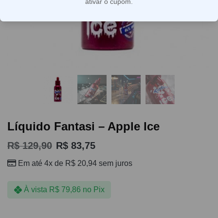
ativar o cupom.
Líquido Fantasi – Apple Ice
R$
129,90
R$
83,75
Em até 4x de
R$
20,94
sem juros
À vista
R$
79,86
no Pix