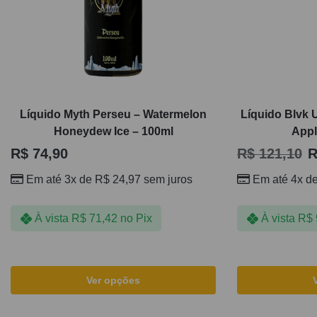
Líquido Myth Perseu – Watermelon
Líquido Blvk 
Honeydew Ice – 100ml
Appl
R$
74,90
R$
121,10
R
Em até 3x de
R$
24,97
sem juros
Em até 4x d
À vista
R$
71,42
no Pix
À vista
R$
Ver opções