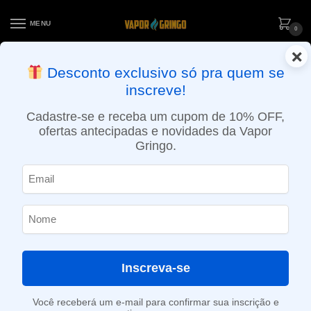
MENU
0
×
ENTREGA NO MESMO DIA EM SÃO PAULO (SEG A SEX): PEDIDOS
Desconto exclusivo só pra quem se
APROVADOS ATÉ 15:30 VIA MOTOBOY
inscreve!
Início
»
Loja
»
e-Liquídos
»
Free base
»
Ice
»
Líquido POP! Vapors – Iced Grape
Cadastre-se e receba um cupom de 10% OFF,
ofertas antecipadas e novidades da Vapor
Gringo.
Inscreva-se
Você receberá um e-mail para confirmar sua inscrição e