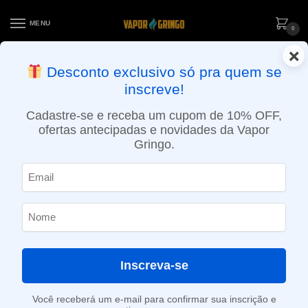
MENU
0
×
ENTREGA NO MESMO DIA EM SÃO PAULO (SEG A SEX): PEDIDOS
Desconto exclusivo só pra quem se
APROVADOS ATÉ 15:30 VIA MOTOBOY
inscreve!
Início
»
Loja
»
e-Liquídos
»
Free base
»
Ice
»
Líquido POP! Vapors- Fruit – Iced Blueberry Lemonade
Cadastre-se e receba um cupom de 10% OFF,
ofertas antecipadas e novidades da Vapor
Gringo.
Inscreva-se
Você receberá um e-mail para confirmar sua inscrição e