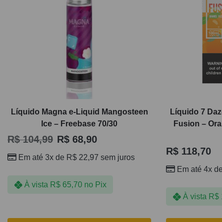
Líquido Magna e-Liquid Mangosteen
Líquido 7 Daz
Ice – Freebase 70/30
Fusion – Ora
R$
104,99
R$
68,90
R$
118,70
Em até 3x de
R$
22,97
sem juros
Em até 4x d
À vista
R$
65,70
no Pix
À vista
R$