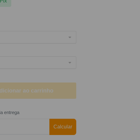
Pix
dicionar ao carrinho
da entrega
Calcular