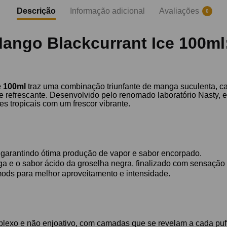
Descrição
Informação adicional
Avaliações
0
ngo Blackcurrant Ice 100ml:
e 100ml
traz uma combinação triunfante de manga suculenta, ca
 refrescante. Desenvolvido pelo renomado laboratório Nasty, e
s tropicais com um frescor vibrante.
garantindo ótima produção de vapor e sabor encorpado.
ga e o sabor ácido da groselha negra, finalizado com sensação 
ods para melhor aproveitamento e intensidade.
plexo e não enjoativo, com camadas que se revelam a cada puff