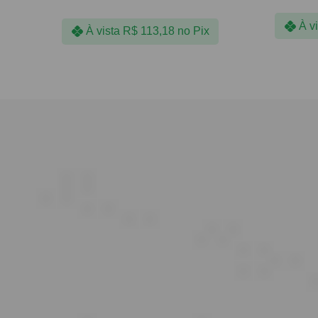
À v
À vista
R$
113,18
no Pix