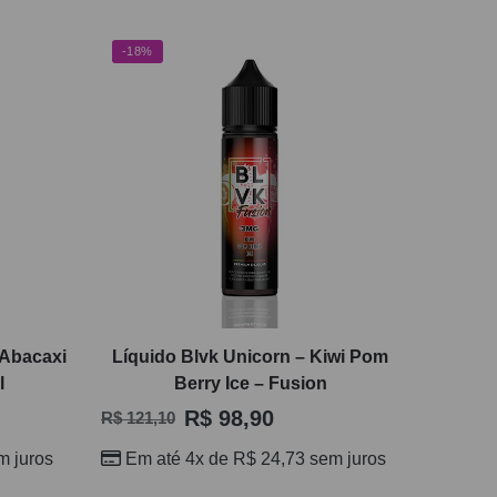
-18%
 Abacaxi
Líquido Blvk Unicorn – Kiwi Pom
l
Berry Ice – Fusion
R$
98,90
R$
121,10
 juros
Em até 4x de
R$
24,73
sem juros