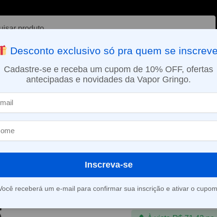
ar
Desconto exclusivo só pra quem se inscreve
VAPORIZADOR DE ERVAS
E-LIQUÍDOS
NICOTINA ORAL
Cadastre-se e receba um cupom de 10% OFF, ofertas
antecipadas e novidades da Vapor Gringo.
SMO DIA EM SÃO PAULO (SEG A SEX): PEDIDOS APROVADOS ATÉ 15:
uido Myth Hypnos – Mango Blackcurrant Ice – 100ml
Líquido Myth 
Mango Blackcu
100ml
Inscreva-se
R$
74,90
Você receberá um e-mail para confirmar sua inscrição e ativar o cupom
Em até 3x de
R$
24,9