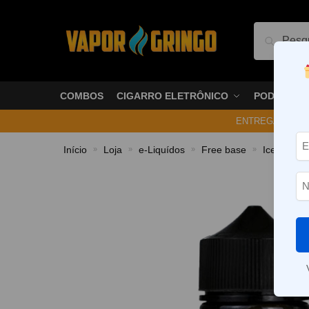
Pesquis
COMBOS
CIGARRO ELETRÔNICO
PODS
ENTREGA NO ME
Início
Loja
e-Liquídos
Free base
Ice
Líq
»
»
»
»
»