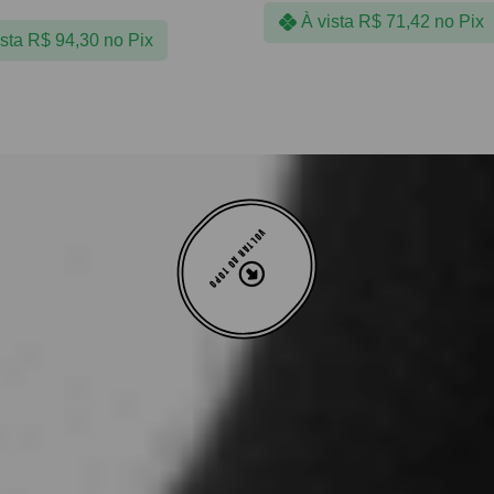
À vista
R$
71,42
no Pix
ista
R$
94,30
no Pix
VOLTAR AO TOPO