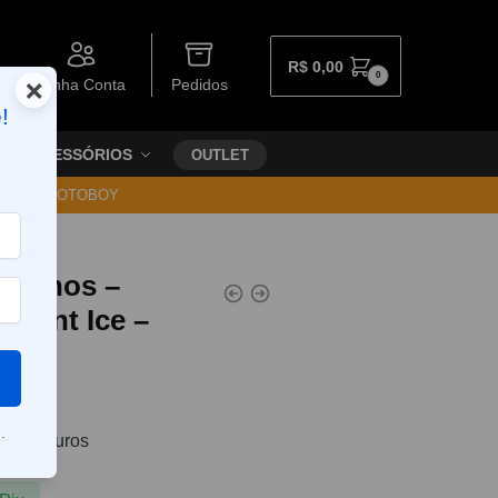
R$
0,00
0
×
Minha Conta
Pedidos
!
ACESSÓRIOS
OUTLET
30 VIA MOTOBOY
Hypnos –
rrant Ice –
.
7
sem juros