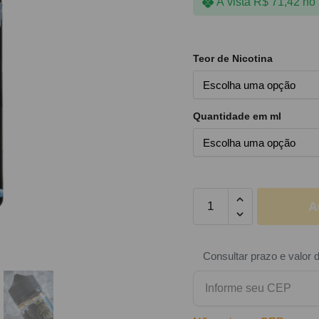
À vista
R$
71,42
no 
Teor de Nicotina
Quantidade em ml
A
Consultar prazo e valor 