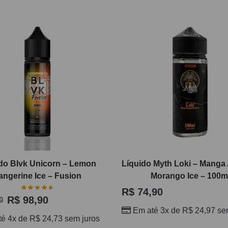
do Blvk Unicorn – Lemon
Líquido Myth Loki – Manga
angerine Ice – Fusion
Morango Ice – 100m
R$
74,90
R$
98,90
0
Em até 3x de
R$
24,97
sem
té 4x de
R$
24,73
sem juros