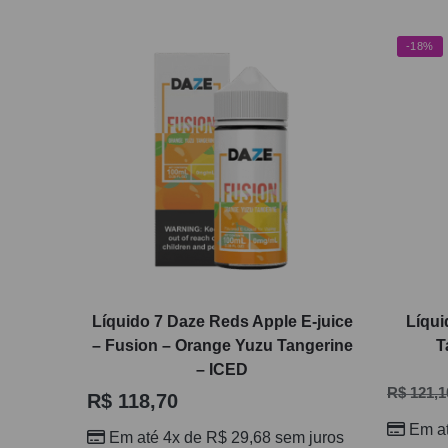
-18%
Líquido 7 Daze Reds Apple E-juice
Líqui
– Fusion – Orange Yuzu Tangerine
T
– ICED
R$
121,1
R$
118,70
Em a
Em até 4x de
R$
29,68
sem juros