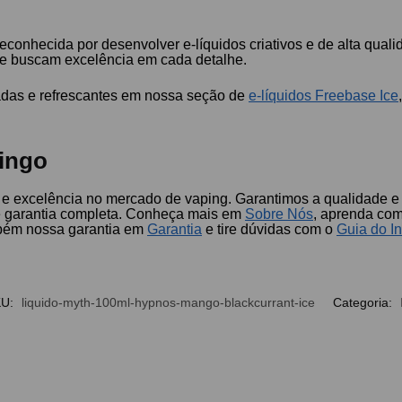
reconhecida por desenvolver e-líquidos criativos e de alta qua
que buscam excelência em cada detalhe.
tadas e refrescantes em nossa seção de
e-líquidos Freebase Ice
ingo
e excelência no mercado de vaping. Garantimos a qualidade e 
 e garantia completa. Conheça mais em
Sobre Nós
, aprenda co
mbém nossa garantia em
Garantia
e tire dúvidas com o
Guia do In
KU:
liquido-myth-100ml-hypnos-mango-blackcurrant-ice
Categoria: