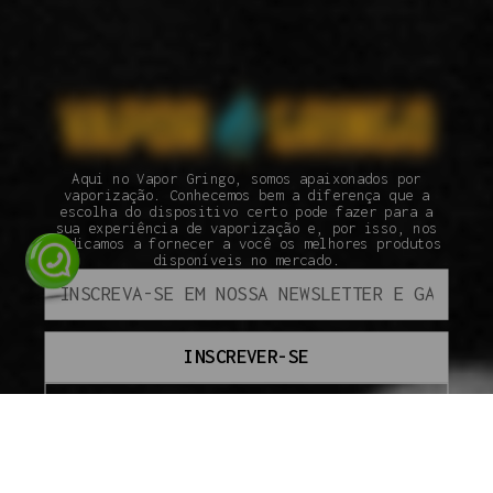
Aqui no Vapor Gringo, somos apaixonados por
vaporização. Conhecemos bem a diferença que a
escolha do dispositivo certo pode fazer para a
sua experiência de vaporização e, por isso, nos
dedicamos a fornecer a você os melhores produtos
disponíveis no mercado.
INSCREVER-SE
ATENDIMENTO
SEGUNDA À SEXTA DAS 09H ÀS 18H.
(110 95800-9409
INSTITUCIONAL