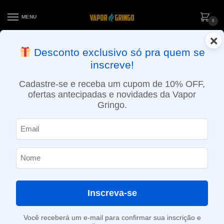
MENU
0
×
ENTREGA NO MESMO DIA EM SÃO PAULO (SEG A SEX): PEDIDOS
Desconto exclusivo só pra quem se
APROVADOS ATÉ 15:30 VIA MOTOBOY
inscreve!
Início
»
Groselha Negra
Cadastre-se e receba um cupom de 10% OFF,
Groselha Negra
ofertas antecipadas e novidades da Vapor
Gringo.
SHOW FILTERS
Mostrando todos os 2 resultados
-23%
Inscreva-se
Você receberá um e-mail para confirmar sua inscrição e