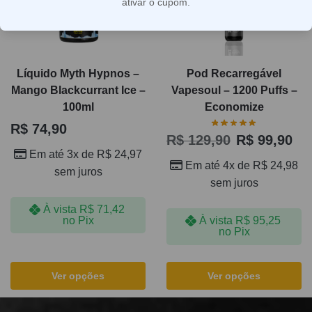
ativar o cupom.
Líquido Myth Hypnos –
Pod Recarregável
Mango Blackcurrant Ice –
Vapesoul – 1200 Puffs –
100ml
Economize
R$
74,90
R$
129,90
R$
99,90
Em até 3x de
R$
24,97
Em até 4x de
R$
24,98
sem juros
sem juros
À vista
R$
71,42
no Pix
À vista
R$
95,25
no Pix
Ver opções
Ver opções