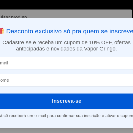
ar
Desconto exclusivo só pra quem se inscreve
VAPORIZADOR DE ERVAS
E-LIQUÍDOS
NICOTINA ORAL
Cadastre-se e receba um cupom de 10% OFF, ofertas
antecipadas e novidades da Vapor Gringo.
SMO DIA EM SÃO PAULO (SEG A SEX): PEDIDOS APROVADOS ATÉ 15:
uido Killa Fruits – Peach Gummy Ice
Líquido Killa 
Gummy Ice
Inscreva-se
(
2
avaliações d
Você receberá um e-mail para confirmar sua inscrição e ativar o cupom
Este produto está fora d