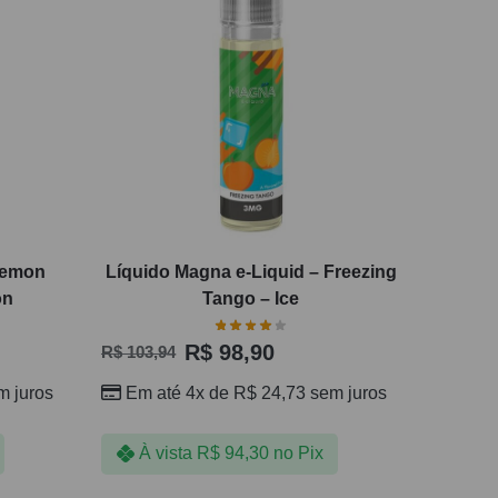
 Lemon
Líquido Magna e-Liquid – Freezing
on
Tango – Ice
R$
98,90
R$
103,94
 juros
Em até 4x de
R$
24,73
sem juros
À vista
R$
94,30
no Pix