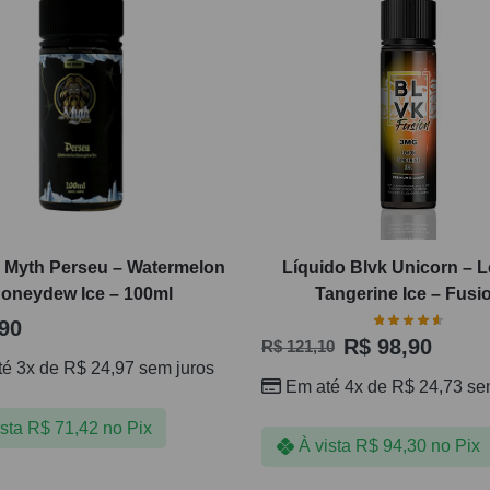
 Myth Perseu – Watermelon
Líquido Blvk Unicorn –
oneydew Ice – 100ml
Tangerine Ice – Fusi
90
R$
98,90
R$
121,10
té 3x de
R$
24,97
sem juros
Em até 4x de
R$
24,73
sem
ista
R$
71,42
no Pix
À vista
R$
94,30
no Pix