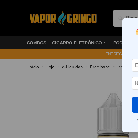
Pesquis
COMBOS
CIGARRO ELETRÔNICO
PODS
ENTREGA NO ME
Início
Loja
e-Liquídos
Free base
Ice
Líq
»
»
»
»
»