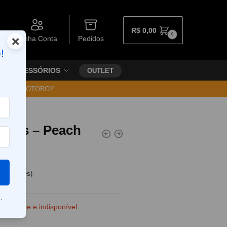
R$
0,00
0
×
Minha Conta
Pedidos
!
ACESSÓRIOS
OUTLET
30 VIA MOTOBOY
Fruits – Peach
e clientes)
.
e estoque e indisponível.