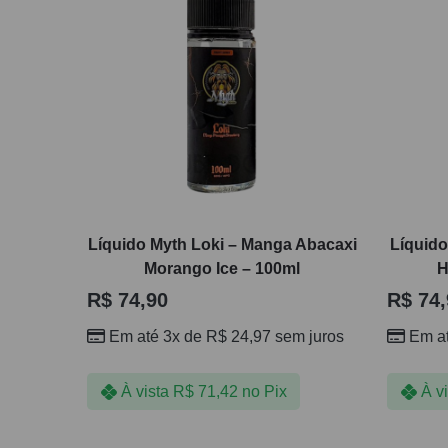
Líquido Myth Loki – Manga Abacaxi
Líquido
Morango Ice – 100ml
H
R$
74,90
R$
74,
Em até 3x de
R$
24,97
sem juros
Em a
À vista
R$
71,42
no Pix
À v