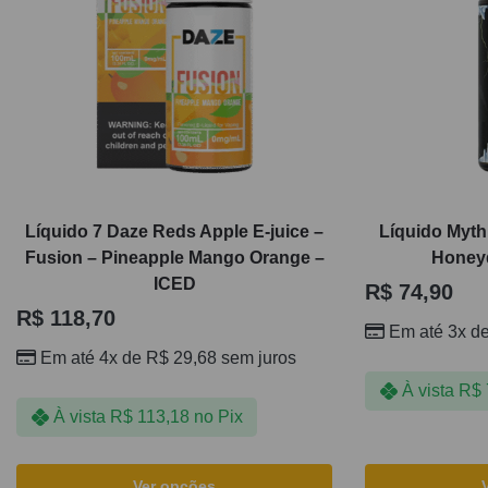
Líquido 7 Daze Reds Apple E-juice –
Líquido Myth
Fusion – Pineapple Mango Orange –
Honeyd
ICED
R$
74,90
R$
118,70
Em até 3x d
Em até 4x de
R$
29,68
sem juros
À vista
R$
À vista
R$
113,18
no Pix
Ver opções