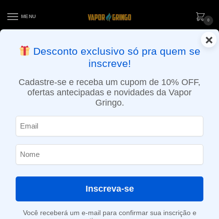
MENU
0
×
ENTREGA NO MESMO DIA EM SÃO PAULO (SEG A SEX): PEDIDOS
Desconto exclusivo só pra quem se
APROVADOS ATÉ 15:30 VIA MOTOBOY
inscreve!
Início
»
Loja
»
e-Liquídos
»
Free base
»
Ice
»
Líquido Killa Fruits – Grape Apple Ice
Cadastre-se e receba um cupom de 10% OFF,
ofertas antecipadas e novidades da Vapor
Gringo.
Inscreva-se
Você receberá um e-mail para confirmar sua inscrição e