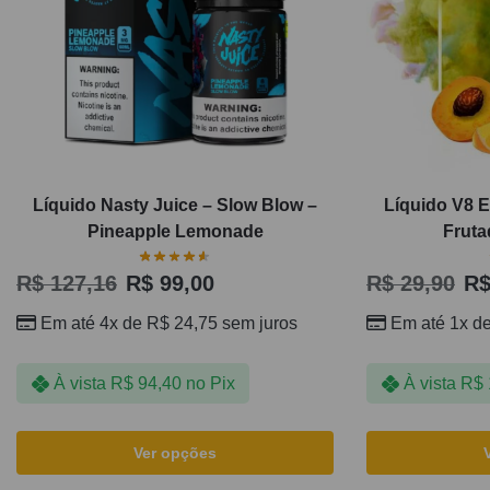
Líquido Nasty Juice – Slow Blow –
Líquido V8 E
Pineapple Lemonade
Fruta
R$
127,16
R$
99,00
R$
29,90
R
Em até 4x de
R$
24,75
sem juros
Em até 1x d
À vista
R$
94,40
no Pix
À vista
R$
Ver opções