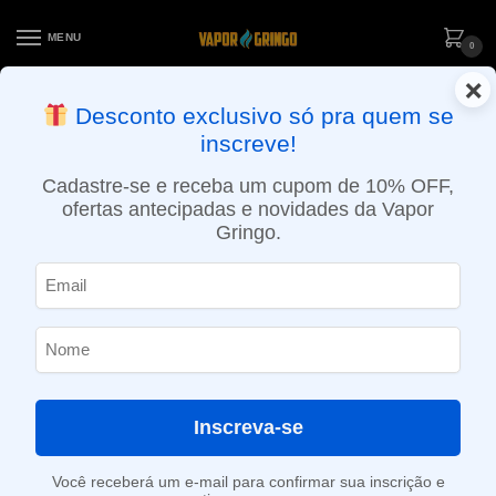
MENU
0
×
ENTREGA NO MESMO DIA EM SÃO PAULO (SEG A SEX): PEDIDOS
Desconto exclusivo só pra quem se
APROVADOS ATÉ 15:30 VIA MOTOBOY
inscreve!
Início
»
Loja
»
e-Liquídos
»
Free base
»
Frutados
»
Líquido V8 E-Juice – Boss 429 – Strawberry Champagne
Cadastre-se e receba um cupom de 10% OFF,
ofertas antecipadas e novidades da Vapor
Gringo.
Inscreva-se
Você receberá um e-mail para confirmar sua inscrição e