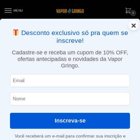
MENU
0
×
ENTREGA NO MESMO DIA EM SÃO PAULO (SEG A SEX): PEDIDOS
Desconto exclusivo só pra quem se
APROVADOS ATÉ 15:30 VIA MOTOBOY
inscreve!
Início
»
Loja
»
e-Liquídos
»
Free base
»
Frutados
»
Líquido V8 E-Juice – Firebird Amazing Lychee – Frutados
Cadastre-se e receba um cupom de 10% OFF,
ofertas antecipadas e novidades da Vapor
Gringo.
Inscreva-se
Você receberá um e-mail para confirmar sua inscrição e