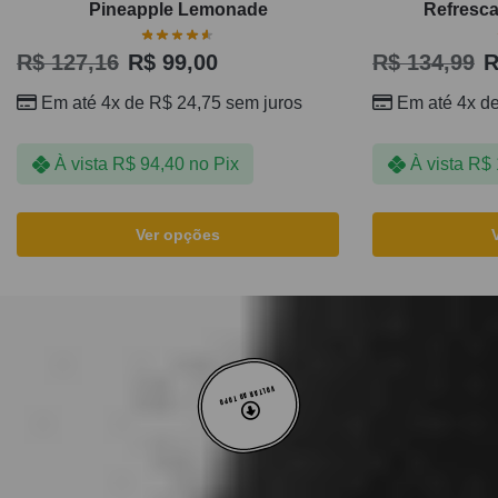
Pineapple Lemonade
Refresca
R$
127,16
R$
99,00
R$
134,99
R
Em até 4x de
R$
24,75
sem juros
Em até 4x d
À vista
R$
94,40
no Pix
À vista
R$
Ver opções
VOLTAR AO TOPO