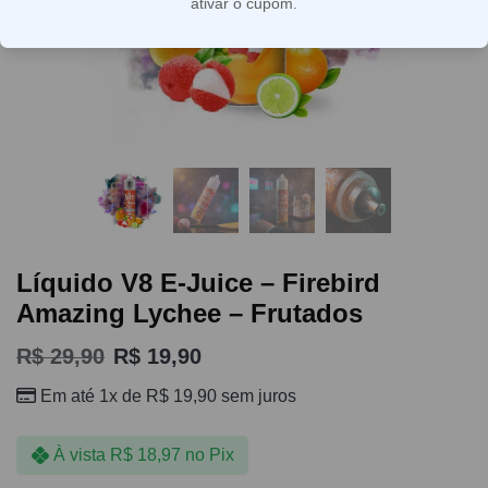
ativar o cupom.
Líquido V8 E-Juice – Firebird
Amazing Lychee – Frutados
R$
29,90
R$
19,90
Em até 1x de
R$
19,90
sem juros
À vista
R$
18,97
no Pix