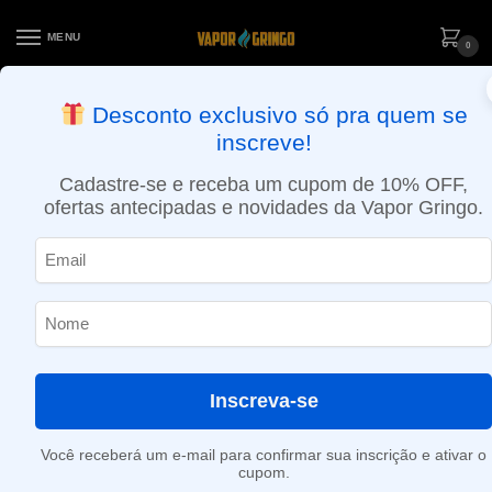
MENU
0
ENTREGA NO MESMO DIA EM SÃO PAULO (SEG A SEX): PEDIDOS
Desconto exclusivo só pra quem se
APROVADOS ATÉ 15:30 VIA MOTOBOY
inscreve!
Início
»
Champanhe
Cadastre-se e receba um cupom de 10% OFF,
Champanhe
ofertas antecipadas e novidades da Vapor Gringo.
Nenhum produto foi encontrado para a sua seleção.
Inscreva-se
Você receberá um e-mail para confirmar sua inscrição e ativar o
cupom.