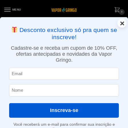
MENU
0
×
ENTREGA NO MESMO DIA EM SÃO PAULO (SEG A SEX): PEDIDOS
Desconto exclusivo só pra quem se
APROVADOS ATÉ 15:30 VIA MOTOBOY
inscreve!
Início
»
Loja
»
e-Liquídos
»
Free base
»
Doces e sobremesas
»
Líquido Friday Nite – Blueberry Ice Cream – 60ml
Cadastre-se e receba um cupom de 10% OFF,
ofertas antecipadas e novidades da Vapor
Gringo.
Inscreva-se
Você receberá um e-mail para confirmar sua inscrição e