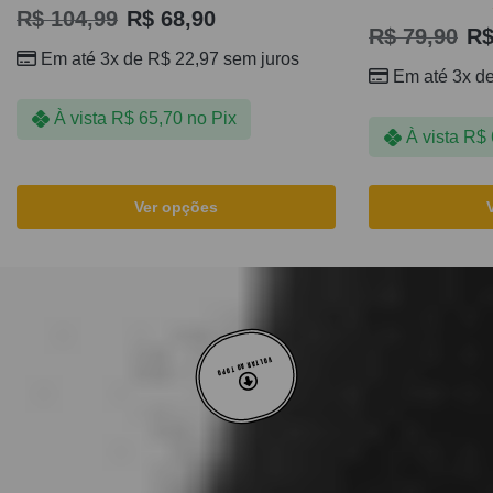
R$
104,99
R$
68,90
R$
79,90
R
Em até 3x de
R$
22,97
sem juros
Em até 3x d
À vista
R$
65,70
no Pix
À vista
R$
Ver opções
VOLTAR AO TOPO