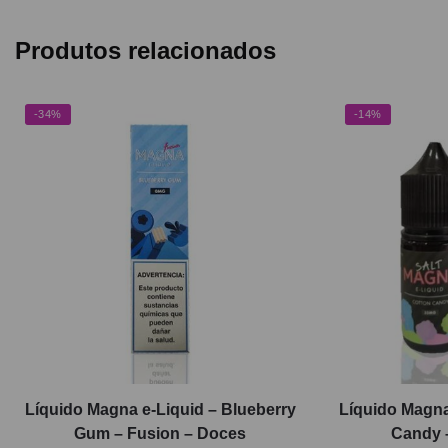
Produtos relacionados
-34%
-14%
Líquido Magna e-Liquid – Blueberry
Líquido Magna
Gum – Fusion – Doces
Candy 