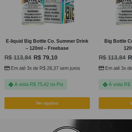
E-liquid Big Bottle Co. Summer Drink
Big Bottle C
– 120ml – Freebase
120
R$
113,84
R$
79,10
R$
113,84
R
Em até 3x de
R$
26,37
sem juros
Em até 3x d
À vista
R$
75,42
no Pix
À vista
R$
Ver opções