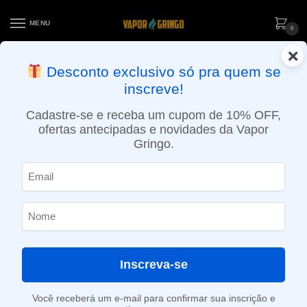
MENU
0
×
ENTREGA NO MESMO DIA EM SÃO PAULO (SEG A SEX): PEDIDOS
Desconto exclusivo só pra quem se
APROVADOS ATÉ 15:30 VIA MOTOBOY
inscreve!
Início
»
Loja
»
e-Liquídos
»
Free base
»
Doces e sobremesas
»
Líquido VB – Strawberry Cheescake
Cadastre-se e receba um cupom de 10% OFF,
ofertas antecipadas e novidades da Vapor
Gringo.
Inscreva-se
Você receberá um e-mail para confirmar sua inscrição e