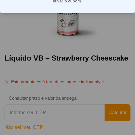
ativar o cupom.
Líquido VB – Strawberry Cheescake
Este produto está fora de estoque e indisponível.
Consultar prazo e valor da entrega
Calcular
Não sei meu CEP