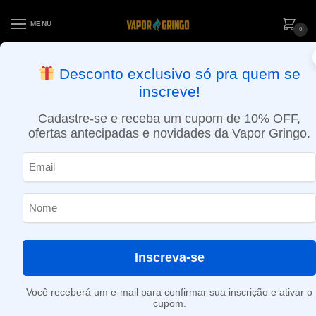
MENU
0
ENTREGA NO MESMO DIA EM SÃO PAULO (SEG A SEX): PEDIDOS
Desconto exclusivo só pra quem se
APROVADOS ATÉ 15:30 VIA MOTOBOY
inscreve!
Início
»
Cheesecake
Cadastre-se e receba um cupom de 10% OFF,
Cheesecake
ofertas antecipadas e novidades da Vapor Gringo.
Nenhum produto foi encontrado para a sua seleção.
Inscreva-se
Você receberá um e-mail para confirmar sua inscrição e ativar o
cupom.