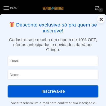
MENU
0
×
ENTREGA NO MESMO DIA EM SÃO PAULO (SEG A SEX): PEDIDOS
Desconto exclusivo só pra quem se
APROVADOS ATÉ 15:30 VIA MOTOBOY
inscreve!
Início
»
Loja
»
e-Liquídos
»
Free base
»
Doces e sobremesas
»
Líquido 4 Friends – Unicorns Milk
Cadastre-se e receba um cupom de 10% OFF,
ofertas antecipadas e novidades da Vapor
Gringo.
Inscreva-se
Você receberá um e-mail para confirmar sua inscrição e