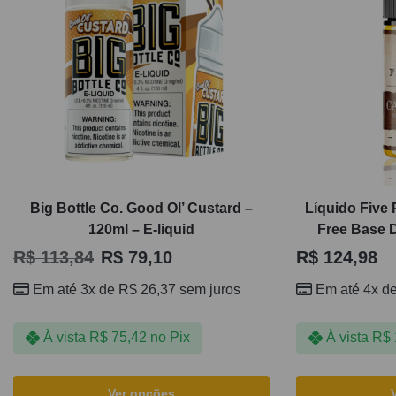
Big Bottle Co. Good Ol’ Custard –
Líquido Five
120ml – E-liquid
Free Base 
R$
113,84
R$
79,10
R$
124,98
Em até 3x de
R$
26,37
sem juros
Em até 4x d
À vista
R$
75,42
no Pix
À vista
R$
Ver opções