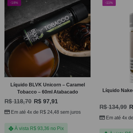
-18%
-11%
Líquido BLVK Unicorn – Caramel
Líquido Nake
Tobacco – 60ml Atabacado
R$
118,70
R$
97,91
R$
134,99
R
Em até 4x de
R$
24,48
sem juros
Em até 4x d
À vista
R$
93,36
no Pix