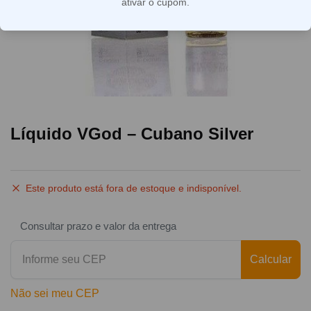
ativar o cupom.
Líquido VGod – Cubano Silver
Este produto está fora de estoque e indisponível.
Consultar prazo e valor da entrega
Calcular
Não sei meu CEP