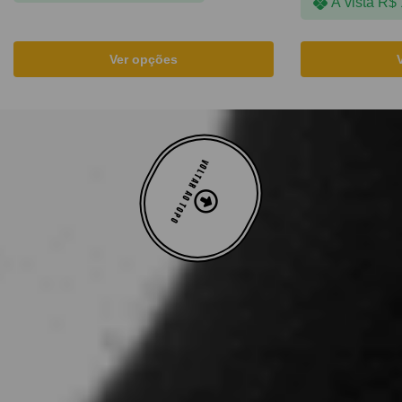
À vista
R$
Ver opções
VOLTAR AO TOPO