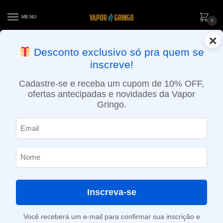
MENU
0
×
ENTREGA NO MESMO DIA EM SÃO PAULO (SEG A SEX): PEDIDOS
Desconto exclusivo só pra quem se
APROVADOS ATÉ 15:30 VIA MOTOBOY
inscreve!
Início
»
Loja
»
e-Liquídos
»
Free base
»
Atabacados
»
Líquido VGod – Cubano Silver
Cadastre-se e receba um cupom de 10% OFF,
ofertas antecipadas e novidades da Vapor
Gringo.
Inscreva-se
Você receberá um e-mail para confirmar sua inscrição e