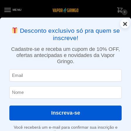
MENU
0
×
ENTREGA NO MESMO DIA EM SÃO PAULO (SEG A SEX): PEDIDOS
Desconto exclusivo só pra quem se
APROVADOS ATÉ 15:30 VIA MOTOBOY
inscreve!
Início
»
Loja
»
e-Liquídos
»
Free base
»
Atabacados
»
Líquido Nasty Juice – Silver Blend – Vanilla Tobacco – Tobacco Series
Cadastre-se e receba um cupom de 10% OFF,
ofertas antecipadas e novidades da Vapor
Gringo.
Inscreva-se
Você receberá um e-mail para confirmar sua inscrição e