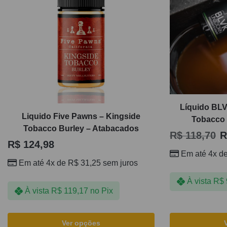
Líquido BLV
Liquido Five Pawns – Kingside
Tobacco 
Tobacco Burley – Atabacados
R$
118,70
R
R$
124,98
Em até 4x d
Em até 4x de
R$
31,25
sem juros
À vista
R$
À vista
R$
119,17
no Pix
Ver opções